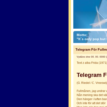
Motto:
"It´s only pop but w
Telegram För Full
Vydáno dne 00. 00. 0000 (
Text z alba Frida (1971
Telegram F
(G. Riedel / C. Vreeswij
Fullmånen, jag undrar v
Nån mening ska det väl
Den hänger i luften bar
Och inte för att det stör