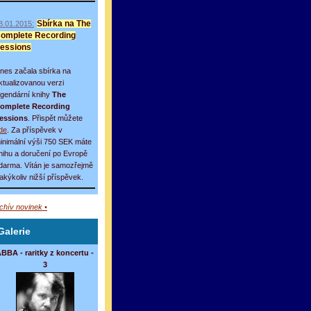
8.01.2015:
Sbírka na The
omplete Recording
essions
nes začala sbírka na
ktualizovanou verzi
egendární knihy
The
omplete Recording
essions
. Přispět můžete
de
. Za příspěvek v
inimální výši 750 SEK máte
nihu a doručení po Evropě
darma. Vítán je samozřejmě
 jakýkoliv nižší příspěvek.
rchív novinek •
Galerie
BBA - raritky z koncertu -
3