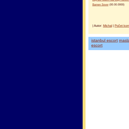
Barnen Sover
(00.00.0000)
| Autor:
Michal
|
Počet kom
istanbul escort
masl
escort