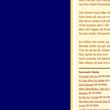
Men inte gör den mej g
Sa Ann-Katrin Rosenbl
Och tänker man efter så 
Som lyser på oss om na
Där finns varken luft ell
Visst speglas den i vår 
Men den ligger på lit d
Sa Ann-Katrin Rosenbl
Du håller min hand, sa
Berätta varför du gör de
Tror du att du får nåntin
Nej, karlar är ena svin
Som svamlar om kärlek
När månen är kall och 
Související články:
Tre Kvart Från Nu
(00.00.0000
En Liten Sång Om Kärlek
(00.
Jag Är Beredd
(00.00.0000)
Allting Skall Bli Bra / Vad Gö
Suzanne
(00.00.0000)
En Ton Av Tystnad
(00.00.000
Sen Dess Har Jag Inte Sett '
Lycka
(00.00.0000)
Jag Blir Galen När Jag Tänker