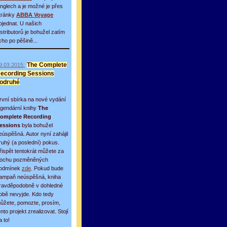
inglech a je možné je přes
tránky
ABBA Voyage
bjednat. U našich
istributorů je bohužel zatím
icho po pěšině...
9.03.2015:
The Complete
ecording Sessions
odruhé
rvní sbírka na nové vydání
egendární knihy
The
omplete Recording
essions
byla bohužel
eúspěšná. Autor nyní zahájil
ruhý (a poslední) pokus.
řispět tentokrát můžete za
rochu pozměněných
odmínek
zde
. Pokud bude
ampaň neúspěšná, kniha
ravděpodobně v dohledné
obě nevyjde. Kdo tedy
ůžete, pomozte, prosím,
ento projekt zrealizovat. Stojí
a to!