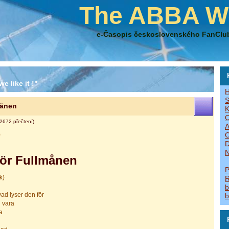
The ABBA W
e-Časopis československého FanClu
e like it !"
H
S
månen
K
O
2672 přečtení)
A
)
O
D
N
ör Fullmånen
P
k)
R
b
ad lyser den för
b
 vara
a