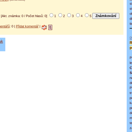
s
s
o
[Akt. známka: 0 / Počet hlasů: 0]
1
2
3
4
5
d
t
entářů
: 0 |
Přidat komentář
|
0
ak
R
p
P
l
C
S
n
d
P
t
p
k
p
d
m
t
z