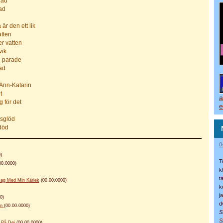
lad
ad
är den ett lik
tten
er vatten
vik
e parade
ad
 Ann-Katarin
t
a
g för det
e
sglöd
död
0
)
T
00.0000)
k
t
r Jag Med Min Kärlek
(00.00.0000)
k
j
0)
d
En
(00.00.0000)
S
S
 På Dej
(00.00.0000)