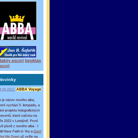
taköy escort
beşiktaş
scort
Novinky
4.09.2021:
ABBA Voyage
o je název nového alba,
teré vychází 5. listopadu, a
aké projektu holografických
oncertů, které začnou na
aře 2022 v Londýně. První
vě písně z nového alba -
I
till Have Faith In You
a
Don't
hut Me Down
už vyšly na