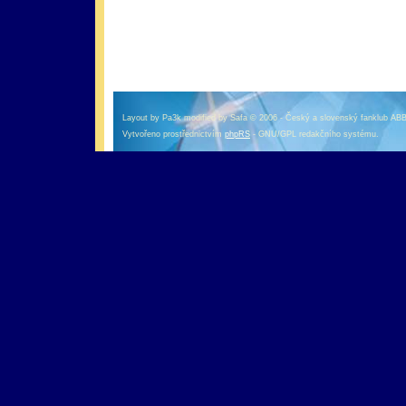
оформление кредитной карты онлайн альфа банк
альфа банк кредит наличными
Layout by Pa3k modified by Safa © 2006 - Český a slovenský fanklub AB
Vytvořeno prostřednictvím
phpRS
- GNU/GPL redakčního systému.