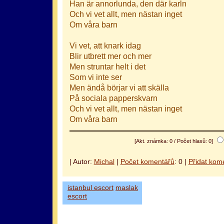
Han är annorlunda, den där karln
Och vi vet allt, men nästan inget
Om våra barn
Vi vet, att knark idag
Blir utbrett mer och mer
Men struntar helt i det
Som vi inte ser
Men ändå börjar vi att skälla
På sociala papperskvarn
Och vi vet allt, men nästan inget
Om våra barn
[Akt. známka: 0 / Počet hlasů: 0]
| Autor:
Michal
|
Počet komentářů
: 0 |
Přidat kom
istanbul escort
maslak
escort