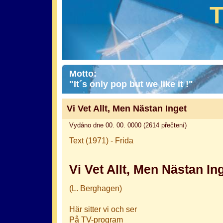
Motto:
"It´s only pop but we like it !"
Vi Vet Allt, Men Nästan Inget
Vydáno dne 00. 00. 0000 (2614 přečtení)
Text (1971) - Frida
Vi Vet Allt, Men Nästan In
(L. Berghagen)
Här sitter vi och ser
På TV-program