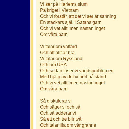
Vi ser på Harlems slum
På kriget i Vietnam
Och vi förstår, att det vi ser är sanning
En stackars själ, i Satans garn
Och vi vet allt, men nästan inget
Om våra barn
Vi talar om välfärd
Och att allt är bra
Vi talar om Ryssland
Och om USA
Och sedan löser vi världsproblemen
Med hjälp av det vi hört på stand
Och vi vet allt, men nästan inget
Om våra barn
Så diskuterar vi
Och säger si och så
Och så adderar vi
Så ett och tre blir två
Och talar illa om vår granne