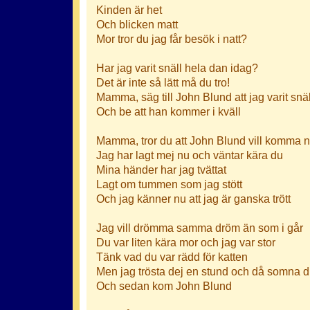
Kinden är het
Och blicken matt
Mor tror du jag får besök i natt?
Har jag varit snäll hela dan idag?
Det är inte så lätt må du tro!
Mamma, säg till John Blund att jag varit snäl
Och be att han kommer i kväll
Mamma, tror du att John Blund vill komma 
Jag har lagt mej nu och väntar kära du
Mina händer har jag tvättat
Lagt om tummen som jag stött
Och jag känner nu att jag är ganska trött
Jag vill drömma samma dröm än som i går
Du var liten kära mor och jag var stor
Tänk vad du var rädd för katten
Men jag trösta dej en stund och då somna 
Och sedan kom John Blund