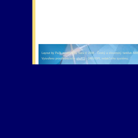
оформление кредитной карты онлайн альфа банк
альфа банк кредит наличными
Layout by Pa3k modified by Safa © 2006 - Český a slovenský fanklub AB
Vytvořeno prostřednictvím
phpRS
- GNU/GPL redakčního systému.