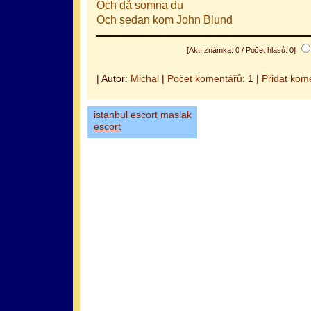
Och då somna du
Och sedan kom John Blund
[Akt. známka: 0 / Počet hlasů: 0]
| Autor:
Michal
|
Počet komentářů
: 1 |
Přidat kom
istanbul escort
maslak
escort