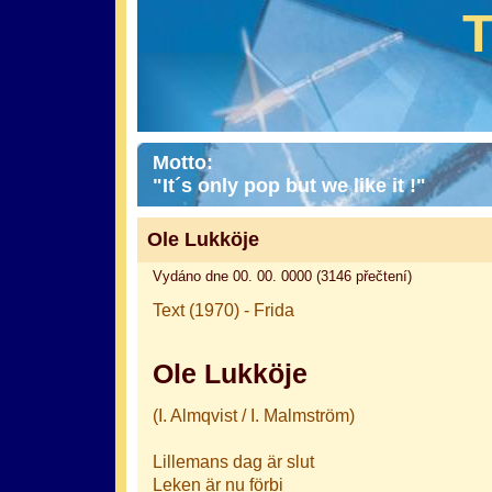
Motto:
"It´s only pop but we like it !"
Ole Lukköje
Vydáno dne 00. 00. 0000 (3146 přečtení)
Text (1970) - Frida
Ole Lukköje
(I. Almqvist / I. Malmström)
Lillemans dag är slut
Leken är nu förbi