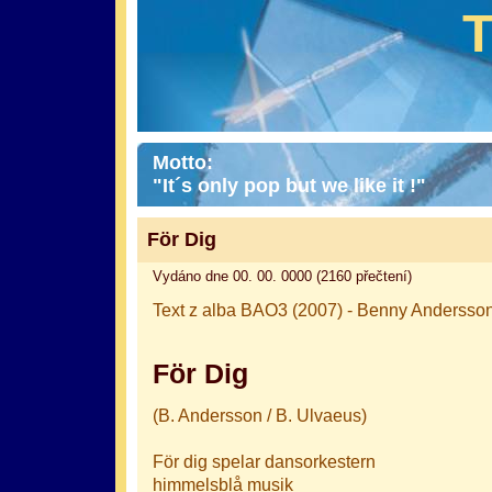
Motto:
"It´s only pop but we like it !"
För Dig
Vydáno dne 00. 00. 0000 (2160 přečtení)
Text z alba BAO3 (2007) - Benny Andersson
För Dig
(B. Andersson / B. Ulvaeus)
För dig spelar dansorkestern
himmelsblå musik