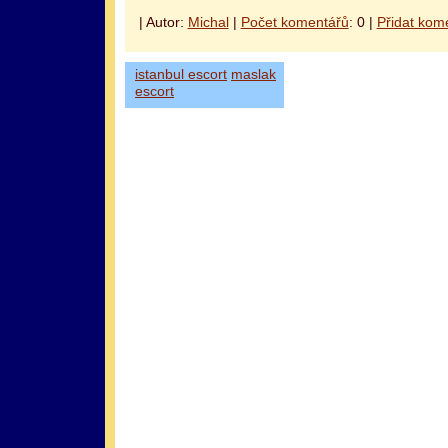
| Autor:
Michal
|
Počet komentářů
: 0 |
Přidat kom
istanbul escort
maslak
escort