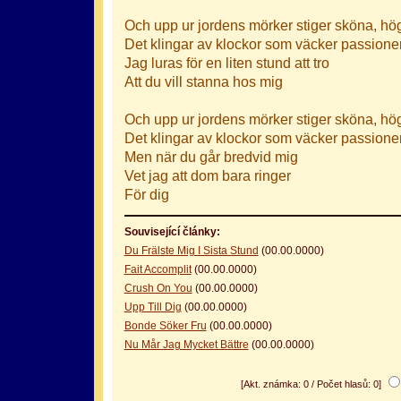
Och upp ur jordens mörker stiger sköna, hö
Det klingar av klockor som väcker passione
Jag luras för en liten stund att tro
Att du vill stanna hos mig
Och upp ur jordens mörker stiger sköna, hö
Det klingar av klockor som väcker passione
Men när du går bredvid mig
Vet jag att dom bara ringer
För dig
Související články:
Du Frälste Mig I Sista Stund
(00.00.0000)
Fait Accomplit
(00.00.0000)
Crush On You
(00.00.0000)
Upp Till Dig
(00.00.0000)
Bonde Söker Fru
(00.00.0000)
Nu Mår Jag Mycket Bättre
(00.00.0000)
[Akt. známka: 0 / Počet hlasů: 0]