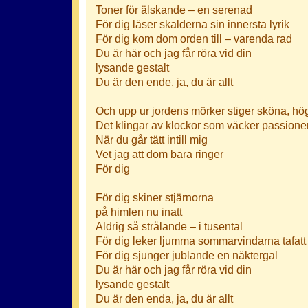
Toner för älskande – en serenad
För dig läser skalderna sin innersta lyrik
För dig kom dom orden till – varenda rad
Du är här och jag får röra vid din
lysande gestalt
Du är den ende, ja, du är allt
Och upp ur jordens mörker stiger sköna, hö
Det klingar av klockor som väcker passione
När du går tätt intill mig
Vet jag att dom bara ringer
För dig
För dig skiner stjärnorna
på himlen nu inatt
Aldrig så strålande – i tusental
För dig leker ljumma sommarvindarna tafatt
För dig sjunger jublande en näktergal
Du är här och jag får röra vid din
lysande gestalt
Du är den enda, ja, du är allt