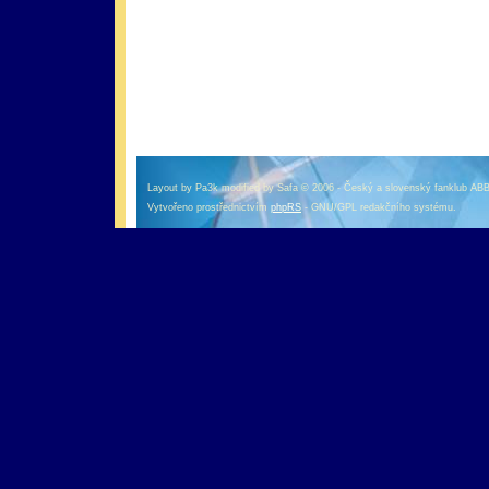
оформление кредитной карты онлайн альфа банк
альфа банк кредит наличными
Layout by Pa3k modified by Safa © 2006 - Český a slovenský fanklub AB
Vytvořeno prostřednictvím
phpRS
- GNU/GPL redakčního systému.