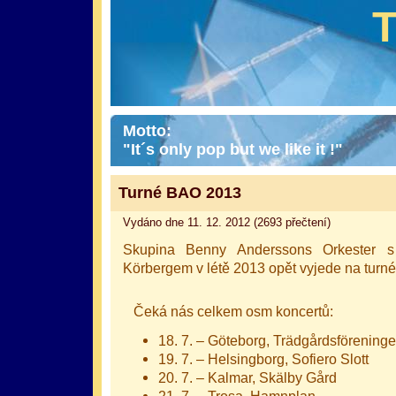
Motto:
"It´s only pop but we like it !"
Turné BAO 2013
Vydáno dne 11. 12. 2012 (2693 přečtení)
Skupina Benny Anderssons Orkester
Körbergem v létě 2013 opět vyjede na turn
Čeká nás celkem osm koncertů:
18. 7. – Göteborg, Trädgårdsförening
19. 7. – Helsingborg, Sofiero Slott
20. 7. – Kalmar, Skälby Gård