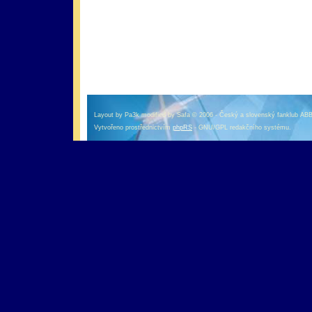
оформление кредитной карты онлайн альфа банк
альфа банк кредит наличными
Layout by Pa3k modified by Safa © 2006 - Český a slovenský fanklub AB
Vytvořeno prostřednictvím
phpRS
- GNU/GPL redakčního systému.