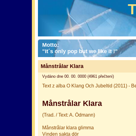
Motto:
"It´s only pop but we like it !"
Månstrålar Klara
Vydáno dne 00. 00. 0000 (4961 přečtení)
Text z alba O Klang Och Jubeltid (2011) - 
Månstrålar Klara
(Trad. / Text: A. Ödmann)
Månstrålar klara glimma
Vinden sakta dör