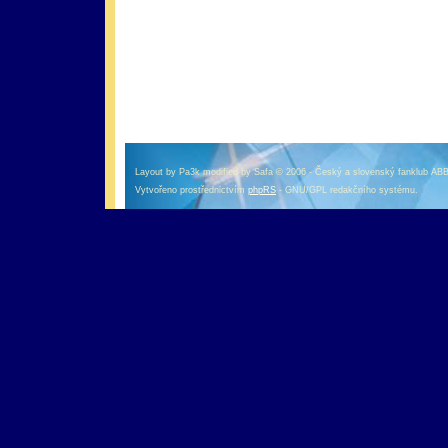
оформление кредитной карты онлайн альфа банк
альфа банк кредит наличными
Layout by Pa3k modified by Safa © 2006 - Český a slovenský fanklub AB
Vytvořeno prostřednictvím
phpRS
- GNU/GPL redakčního systému.