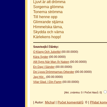
Ljuvt är att drömma
Sorgerna glömma
Tonerna strömma
Till henne opp
Glimrande stjärna
Himmelska tärna,
Skydda och värna
Kärlekens hopp!
Související články:
O Klang Och Jubeltid
(00.00.0000)
Kära Syster
(00.00.0000)
Allt Syns När Man Är Naken
(00.00.0000)
En Dag I Sänder
(00.00.0000)
De Ljuva Drömmarnas Orkester
(00.00.0000)
Jag Hör...
(00.00.0000)
Vilar Glad. I Din Famn
(00.00.0000)
[Akt. známka: 0 / Počet hlasů: 0]
| Autor:
Michal
|
Počet komentářů
: 0 |
Přidat kom