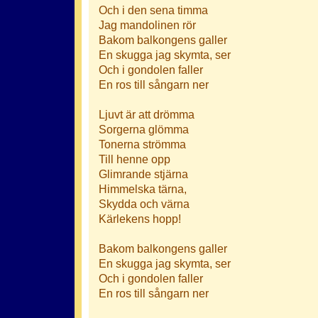
Och i den sena timma
Jag mandolinen rör
Bakom balkongens galler
En skugga jag skymta, ser
Och i gondolen faller
En ros till sångarn ner
Ljuvt är att drömma
Sorgerna glömma
Tonerna strömma
Till henne opp
Glimrande stjärna
Himmelska tärna,
Skydda och värna
Kärlekens hopp!
Bakom balkongens galler
En skugga jag skymta, ser
Och i gondolen faller
En ros till sångarn ner