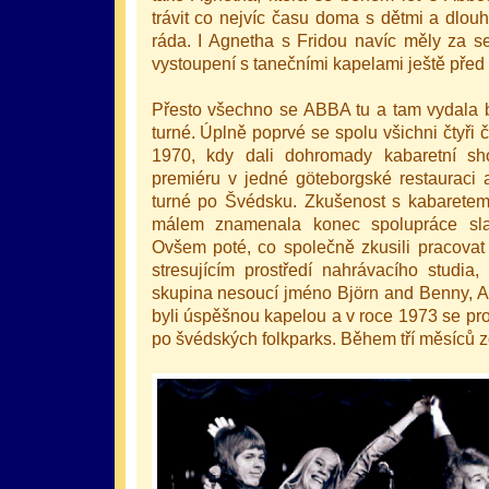
trávit co nejvíc času doma s dětmi a dlou
ráda. I Agnetha s Fridou navíc měly za s
vystoupení s tanečními kapelami ještě pře
Přesto všechno se ABBA tu a tam vydala b
turné. Úplně poprvé se spolu všichni čtyři 
1970, kdy dali dohromady kabaretní sh
premiéru v jedné göteborgské restauraci 
turné po Švédsku. Zkušenost s kabaretem 
málem znamenala konec spolupráce sla
Ovšem poté, co společně zkusili pracovat 
stresujícím prostředí nahrávacího studia
skupina nesoucí jméno Björn and Benny, A
byli úspěšnou kapelou a v roce 1973 se prot
po švédských folkparks. Během tří měsíců z