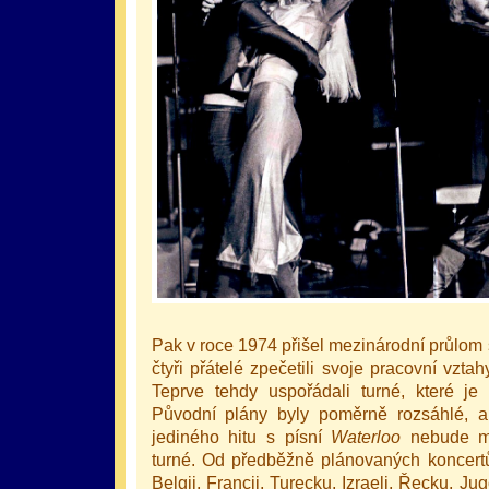
Pak v roce 1974 přišel mezinárodní průlom 
čtyři přátelé zpečetili svoje pracovní vzt
Teprve tehdy uspořádali turné, které je
Původní plány byly poměrně rozsáhlé, a
jediného hitu s písní
Waterloo
nebude mo
turné. Od předběžně plánovaných koncertů
Belgii, Francii, Turecku, Izraeli, Řecku, Ju