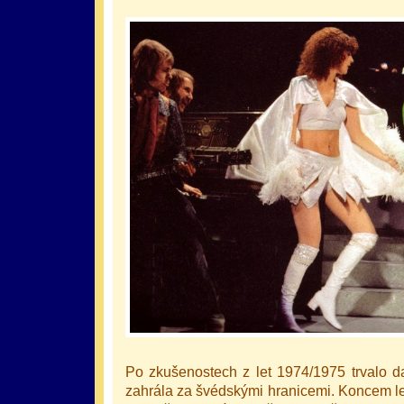
Po zkušenostech z let 1974/1975 trvalo d
zahrála za švédskými hranicemi. Koncem le