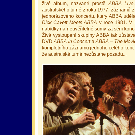
živé album, nazvané prostě
ABBA Live
australského turné z roku 1977, záznamů z
jednorázového koncertu, který ABBA udělal
Dick Cavett Meets ABBA
v roce 1981. V 
nabídky na neuvěřitelné sumy za sérii konc
Živá vystoupení skupiny ABBA tak zůstáv
DVD
ABBA In Concert
a
ABBA – The Movi
kompletního záznamu jednoho celého konce
že australské turné nezůstane pozadu...