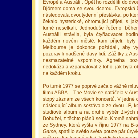
Evropě a Austrálii. Opět ho rozdělili do dvo
Björnem doma se svou dcerou. Evropská čá
následovala dvoutýdenní přestávka, po kter
čekalo hysterické, ohromující přijetí, s
turné nesetkali. Jednoduše řečeno, běhe
Austrálii strávila, byla čtyřiadvacet hod
každém novém městě, kam přijeli, byly
Melbourne je dokonce požádali, aby vy
pozdravili nadšené davy lidí. Zážitky z Au
nesmazatelné vzpomínky. Agnetha poz
nedokázala vzpamatovat z toho, jak byla o
na každém kroku.
Po turné 1977 se poprvé začalo vážně mluvi
filmu ABBA – The Movie se natáčela v Austr
stopý záznam ze všech koncertů. V jedné c
následující album sestávalo ze dvou LP, k
studiové album a na druhé výběr živých n
Bohužel, z těchto plánů sešlo. Kromě nahr
ze Sydney, která vyšla v říjnu 1977 na B-
Game
, spatřilo světlo světa pouze pár úryvk
vyšly na limitované edici flexidisku koncem 