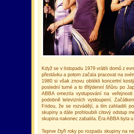
Když se v listopadu 1979 vrátili domů z ev
přestávku a potom začala pracovat na sv
1980 si však znovu oblékli koncertní kost
poslední turné a to třítýdenní šňůru po J
ABBA omezila vystupování na veřejnost
podobně televizních vystoupení. Začátk
Fridou, že se rozvádějí, a tím zahladili 
skupiny a dále prohloubili citový odstup 
skupina nakonec zabalila. Éra ABBA byla u
Teprve čtyři roky po rozpadu skupiny na n