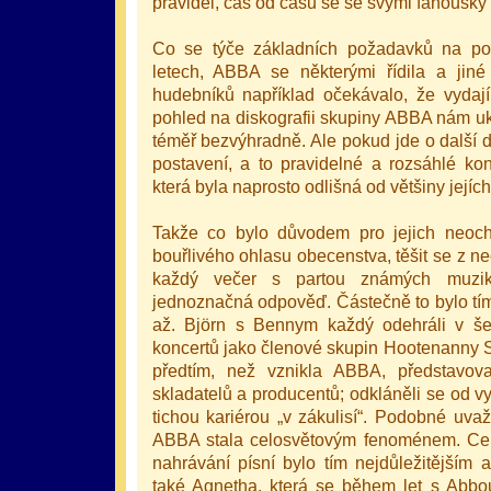
pravidel, čas od času se se svými fanoušky 
Co se týče základních požadavků na po
letech, ABBA se některými řídila a jin
hudebníků například očekávalo, že vydaj
pohled na diskografii skupiny ABBA nám uká
téměř bezvýhradně. Ale pokud jde o další dů
postavení, a to pravidelné a rozsáhlé kon
která byla naprosto odlišná od většiny jejíc
Takže co bylo důvodem pro jejich neocho
bouřlivého ohlasu obecenstva, těšit se z n
každý večer s partou známých muzik
jednoznačná odpověď. Částečně to bylo tím,
až. Björn s Bennym každý odehráli v še
koncertů jako členové skupin Hootenanny S
předtím, než vznikla ABBA, představova
skladatelů a producentů; odkláněli se od v
tichou kariérou „v zákulisí“. Podobné uvaž
ABBA stala celosvětovým fenoménem. Celá 
nahrávání písní bylo tím nejdůležitějším a
také Agnetha, která se během let s Abbou