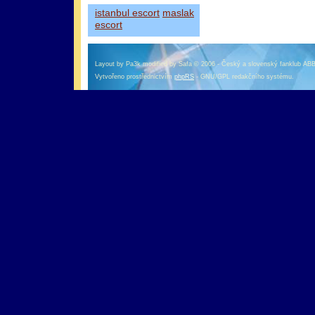
istanbul escort
maslak
escort
Layout by Pa3k modified by Safa © 2006 - Český a slovenský fanklub AB
Vytvořeno prostřednictvím
phpRS
- GNU/GPL redakčního systému.