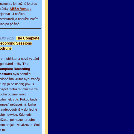
inglech a je možné je přes
tránky
ABBA Voyage
bjednat. U našich
istributorů je bohužel zatím
icho po pěšině...
9.03.2015:
The Complete
ecording Sessions
odruhé
rvní sbírka na nové vydání
egendární knihy
The
omplete Recording
essions
byla bohužel
eúspěšná. Autor nyní zahájil
ruhý (a poslední) pokus.
řispět tentokrát můžete za
rochu pozměněných
odmínek
zde
. Pokud bude
ampaň neúspěšná, kniha
ravděpodobně v dohledné
obě nevyjde. Kdo tedy
ůžete, pomozte, prosím,
ento projekt zrealizovat. Stojí
a to!