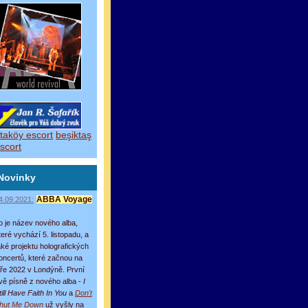
taköy escort
beşiktaş
scort
Novinky
4.09.2021:
ABBA Voyage
o je název nového alba,
teré vychází 5. listopadu, a
aké projektu holografických
oncertů, které začnou na
aře 2022 v Londýně. První
vě písně z nového alba -
I
till Have Faith In You
a
Don't
hut Me Down
už vyšly na