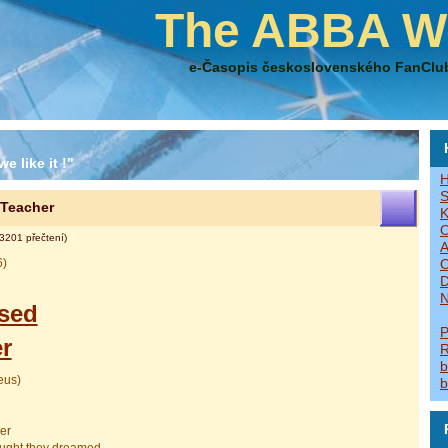
The ABBA W
e-Časopis československého FanClu
e like it !"
H
S
 Teacher
K
O
3201 přečtení)
A
6)
O
D
N
sed
P
r
R
b
eus)
b
er