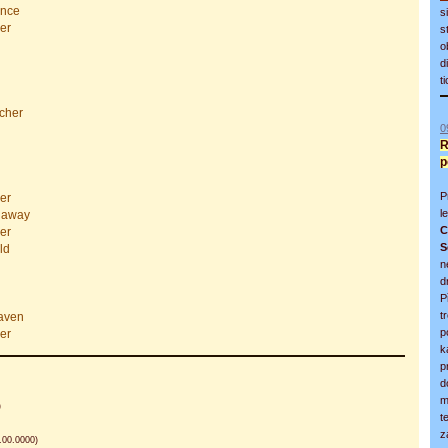
ance
s
er
s
o
n
d
t
acher
0
R
p
P
er
l
n away
C
er
S
ld
n
d
P
t
eaven
p
er
k
p
d
m
)
t
z
.00.0000)