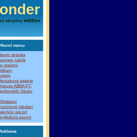
onder
bu skupiny ♠ABBA♠
Hlavní menu
lavní stránka
eznam rubrik
e stažení
dkazy
nkety
brázková galerie
iskuse ABBA FC
ejčtenější články
řihlášení
ozšírené hledání
akırköy escort
eylikdüzü escort
Reklama