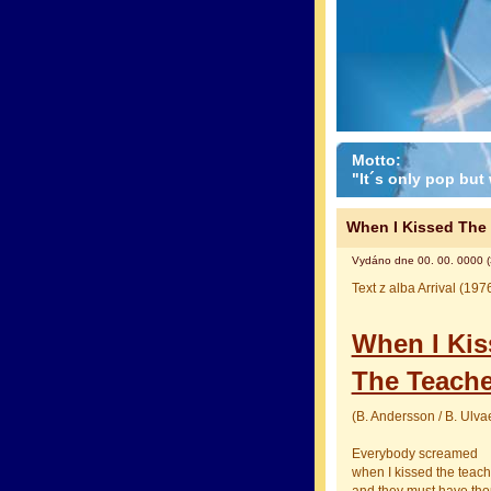
Motto:
"It´s only pop but w
When I Kissed The
Vydáno dne 00. 00. 0000 (
Text z alba Arrival (197
When I Kis
The Teache
(B. Andersson / B. Ulva
Everybody screamed
when I kissed the teach