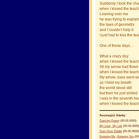
Suddenly I took the ch
when I kissed the teach
Leaning over me
he was trying to explai
the laws of geometry
and I couldn’t help it
I just had to kiss the te
One of these days…
What a crazy day
when I kissed the teach
All my sense had flow
when I kissed the teach
My whole class went wi
as I held my breath
the world stood still
but then he just smiled
I was in the seventh h
when I kissed the teach
Související články:
Dancing Queen
(00.00.0000)
My Love, My Life
(00.00.0000
Dum Dum Diddle
(00.00.0000)
Knowing Me, Knowing You
(00