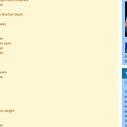
ought they dreamed
er
-
e teacher blush
 was
er
his eyes
er
ld
a
e
eaven
er
0
T
k
t
k
n alright
j
d
S
er
S