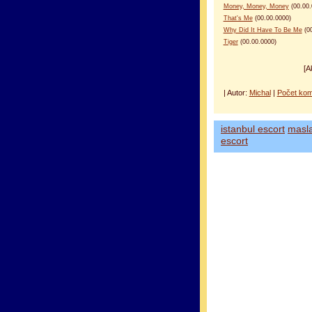
Money, Money, Money
(00.00.
That's Me
(00.00.0000)
Why Did It Have To Be Me
(00
Tiger
(00.00.0000)
[A
| Autor:
Michal
|
Počet kom
istanbul escort
masl
escort