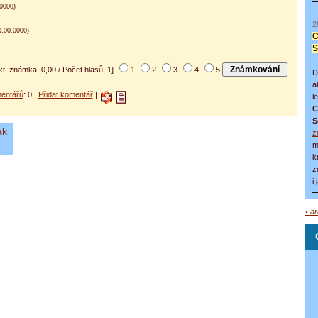
0000)
2
.00.0000)
C
S
kt. známka: 0,00 / Počet hlasů: 1]
1
2
3
4
5
D
a
entářů
: 0 |
Přidat komentář
|
l
C
S
ak
z
m
k
z
i
• a