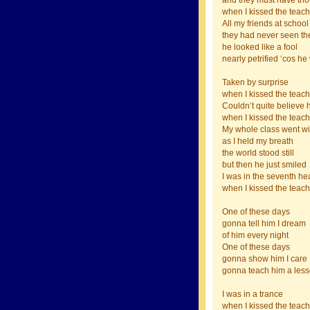
and they must have th
when I kissed the teach
All my friends at school 
they had never seen th
he looked like a fool
nearly petrified ‘cos he
Taken by surprise
when I kissed the teach
Couldn’t quite believe 
when I kissed the teach
My whole class went wi
as I held my breath
the world stood still
but then he just smiled
I was in the seventh h
when I kissed the teach
One of these days
gonna tell him I dream
of him every night
One of these days
gonna show him I care
gonna teach him a lesso
I was in a trance
when I kissed the teach