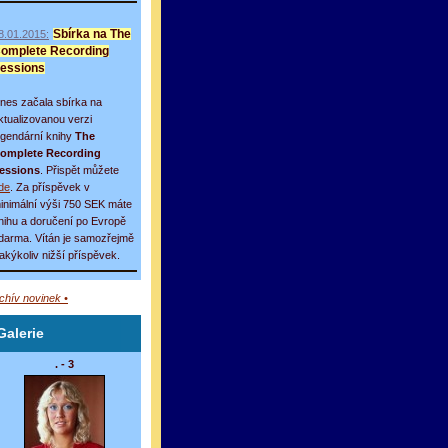
8.01.2015:
Sbírka na The
omplete Recording
essions
nes začala sbírka na
ktualizovanou verzi
egendární knihy
The
omplete Recording
essions
. Přispět můžete
de
. Za příspěvek v
inimální výši 750 SEK máte
nihu a doručení po Evropě
darma. Vítán je samozřejmě
 jakýkoliv nižší příspěvek.
rchív novinek •
Galerie
. - 3