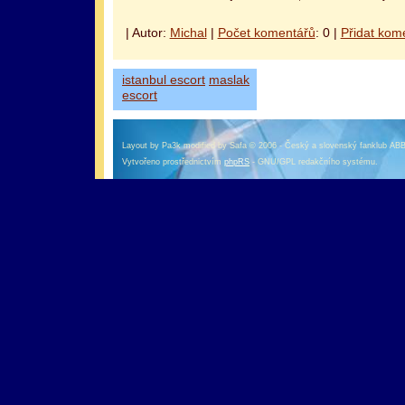
| Autor:
Michal
|
Počet komentářů
: 0 |
Přidat kom
istanbul escort
maslak
escort
Layout by Pa3k modified by Safa © 2006 - Český a slovenský fanklub AB
Vytvořeno prostřednictvím
phpRS
- GNU/GPL redakčního systému.