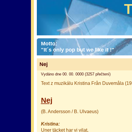
Motto:
"It´s only pop but we like it !"
Nej
Vydáno dne 00. 00. 0000 (3257 přečtení)
Text z muzikálu Kristina Från Duvemåla (19
Nej
(B. Andersson / B. Ulvaeus)
Kristina:
Uner täcket har vi vilat,