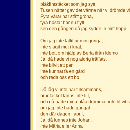
blåklintstäcket som jag sytt
Tusen nätter gav det värme när vi drömde 
Fyra vårar har stått gröna,
fyra höstar har nu flytt
sen den gången då jag sydde in mitt hopp 
Om jag inte fallit ur min gunga,
inte slagit mej i knät,
inte bett om hjälp av Berta ifrån Idemo
Ja, då hade vi nog aldrig träffats,
inte blivit ett par
inte kunnat få en gård
och reda oss ett bo
Då låg vi inte här tillsammans,
brudtäcket fanns inte till,
och då hade mina blåa drömmar inte blivit 
om jag inte hade gungat
den där dagen i april,
Ja, då funnes inte Johan,
inte Märta eller Anna