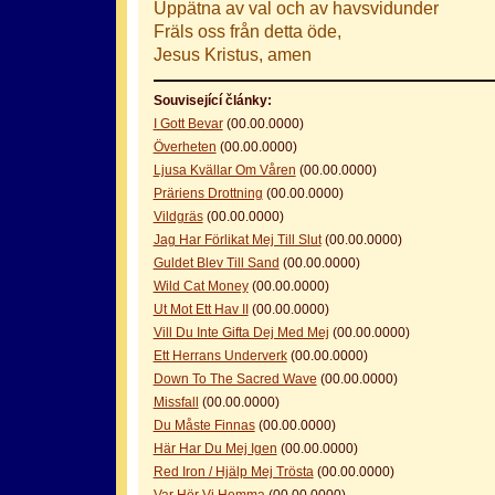
Uppätna av val och av havsvidunder
Fräls oss från detta öde,
Jesus Kristus, amen
Související články:
I Gott Bevar
(00.00.0000)
Överheten
(00.00.0000)
Ljusa Kvällar Om Våren
(00.00.0000)
Präriens Drottning
(00.00.0000)
Vildgräs
(00.00.0000)
Jag Har Förlikat Mej Till Slut
(00.00.0000)
Guldet Blev Till Sand
(00.00.0000)
Wild Cat Money
(00.00.0000)
Ut Mot Ett Hav II
(00.00.0000)
Vill Du Inte Gifta Dej Med Mej
(00.00.0000)
Ett Herrans Underverk
(00.00.0000)
Down To The Sacred Wave
(00.00.0000)
Missfall
(00.00.0000)
Du Måste Finnas
(00.00.0000)
Här Har Du Mej Igen
(00.00.0000)
Red Iron / Hjälp Mej Trösta
(00.00.0000)
Var Hör Vi Hemma
(00.00.0000)