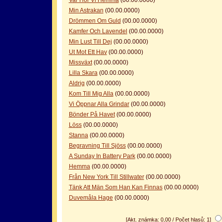
Min Astrakan
(00.00.0000)
Drömmen Om Guld
(00.00.0000)
Kamfer Och Lavendel
(00.00.0000)
Min Lust Till Dej
(00.00.0000)
Ut Mot Ett Hav
(00.00.0000)
Missväxt
(00.00.0000)
Lilla Skara
(00.00.0000)
Aldrig
(00.00.0000)
Kom Till Mig Alla
(00.00.0000)
Vi Öppnar Alla Grindar
(00.00.0000)
Bönder På Havet
(00.00.0000)
Löss
(00.00.0000)
Stanna
(00.00.0000)
Begravning Till Sjöss
(00.00.0000)
A Sunday In Battery Park
(00.00.0000)
Hemma
(00.00.0000)
Från New York Till Stillwater
(00.00.0000)
Tänk Att Män Som Han Kan Finnas
(00.00.0000)
Duvemåla Hage
(00.00.0000)
[Akt. známka: 0,00 / Počet hlasů: 1]