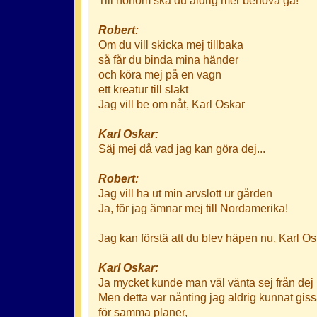
Robert:
Om du vill skicka mej tillbaka
så får du binda mina händer
och köra mej på en vagn
ett kreatur till slakt
Jag vill be om nåt, Karl Oskar
Karl Oskar:
Säj mej då vad jag kan göra dej...
Robert:
Jag vill ha ut min arvslott ur gården
Ja, för jag ämnar mej till Nordamerika!
Jag kan förstä att du blev häpen nu, Karl Os
Karl Oskar:
Ja mycket kunde man väl vänta sej från dej
Men detta var nånting jag aldrig kunnat gis
för samma planer,