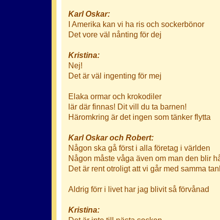
Karl Oskar:
I Amerika kan vi ha ris och sockerbönor
Det vore väl nånting för dej
Kristina:
Nej!
Det är väl ingenting för mej
Elaka ormar och krokodiler
lär där finnas! Dit vill du ta barnen!
Häromkring är det ingen som tänker flytta
Karl Oskar och Robert:
Någon ska gå först i alla företag i världen
Någon måste våga även om man den blir h
Det är rent otroligt att vi går med samma tan
Aldrig förr i livet har jag blivit så förvånad
Kristina:
Det är inte till nästa socken