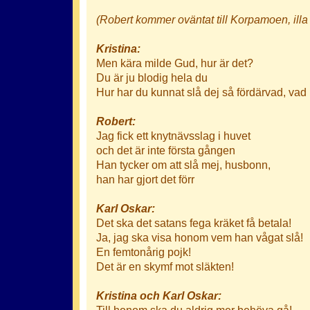
(Robert kommer oväntat till
Korpamoen, illa
Kristina:
Men kära milde Gud, hur är det?
Du är ju blodig hela du
Hur har du kunnat slå dej så fördärvad, vad
Robert:
Jag fick ett knytnävsslag i huvet
och det är inte första gången
Han tycker om att slå mej, husbonn,
han har gjort det förr
Karl Oskar:
Det ska det satans fega kräket få betala!
Ja, jag ska visa honom vem han vågat slå!
En femtonårig pojk!
Det är en skymf mot släkten!
Kristina och Karl Oskar:
Till honom ska du aldrig mer behöva gå!