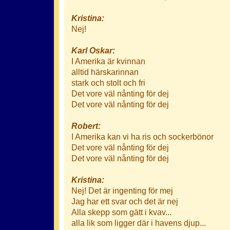
Kristina:
Nej!
Karl Oskar:
I Amerika är kvinnan
alltid härskarinnan
stark och stolt och fri
Det vore väl nånting för dej
Det vore väl nånting för dej
Robert:
I Amerika kan vi ha ris och sockerbönor
Det vore väl nånting för dej
Det vore väl nånting för dej
Kristina:
Nej! Det är ingenting för mej
Jag har ett svar och det är nej
Alla skepp som gätt i kvav...
alla lik som ligger där i havens djup...