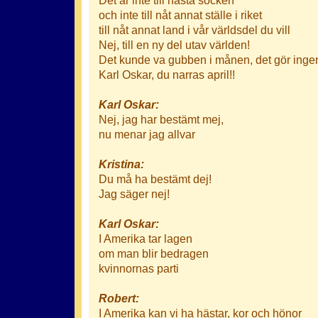
och inte till nåt annat ställe i riket
till nåt annat land i vår världsdel du vill
Nej, till en ny del utav världen!
Det kunde va gubben i månen, det gör ingen
Karl Oskar, du narras april!!
Karl Oskar:
Nej, jag har bestämt mej,
nu menar jag allvar
Kristina:
Du må ha bestämt dej!
Jag säger nej!
Karl Oskar:
I Amerika tar lagen
om man blir bedragen
kvinnornas parti
Robert:
I Amerika kan vi ha hästar, kor och hönor