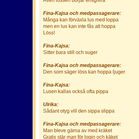
Fina-Kajsa och medpassagerare:
Många kan förväxla lus med loppa
men en lus kan inte fås att hoppa
Löss!
Fina-Kajsa:
Sitter bara still och suger
Fina-Kajsa och medpassagerare:
Den som säger löss kan hoppa ljuger
Fina-Kajsa:
Lusen kallas också ofta pippa
Ulrika:
Sådant otyg vill den sippa slippa
Fina-Kajsa och medpassagerare:
Man bleve gärna av med kräket
Gratis stär man för login och käket