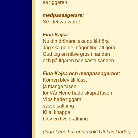
sa tiggaren
medpassagerare:
Se, det var värre!
Fina-Kajsa:
Nu din drönare, ska du få höra
Jag ska ge dej någonting att göra
Gud tog en näve grus i handen
och på tigaren han kasta sanden
Fina-Kajsa och medpassagerare:
Kornen blev till löss,
ja många tusen
för Vår Herre hade skapat lusen
Vips hade tiggarn
sysselsättning
Klia, knäppa
blev en livsförättning
(
Inga-Lena har undersökt Ulrikas kläder)