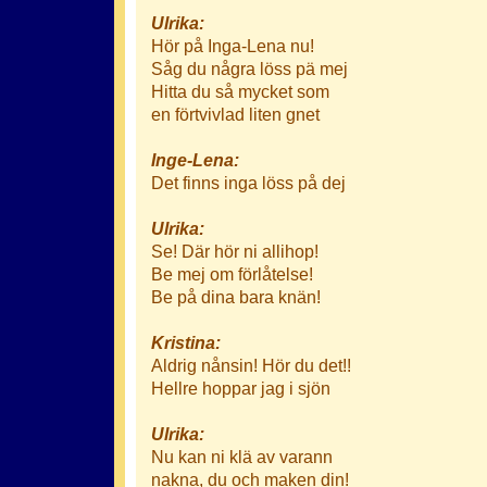
Ulrika:
Hör på Inga-Lena nu!
Såg du några löss pä mej
Hitta du så mycket som
en förtvivlad liten gnet
Inge-Lena:
Det finns inga löss på dej
Ulrika:
Se! Där hör ni allihop!
Be mej om förlåtelse!
Be på dina bara knän!
Kristina:
Aldrig nånsin! Hör du det!!
Hellre hoppar jag i sjön
Ulrika:
Nu kan ni klä av varann
nakna, du och maken din!