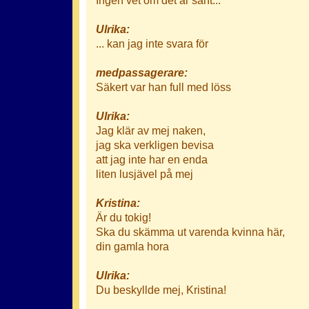
Ulrika:
... kan jag inte svara för
medpassagerare:
Säkert var han full med löss
Ulrika:
Jag klär av mej naken,
jag ska verkligen bevisa
att jag inte har en enda
liten lusjävel på mej
Kristina:
Är du tokig!
Ska du skämma ut varenda kvinna här,
din gamla hora
Ulrika:
Du beskyllde mej, Kristina!