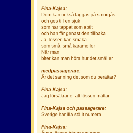
Fina-Kajsa:
Dom kan också läggas på smörgås
och ges till en sjuk
som har tappat som aptit
och han får genast den tillbaka
Ja, lössen kan smaka
som små, små karameller
När man
biter kan man höra hur det smäller
medpassagerare:
Är det sanning det som du berättar?
Fina-Kajsa:
Jag försäkrar er att lössen mättar
Fina-Kajsa och passagerare:
Sverige har illa ställt numera
Fina-Kajsa:
Även lössen börjar emigrera