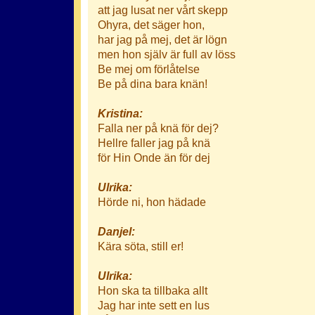
att jag lusat ner vårt skepp
Ohyra, det säger hon,
har jag på mej, det är lögn
men hon själv är full av löss
Be mej om förlåtelse
Be på dina bara knän!
Kristina:
Falla ner på knä för dej?
Hellre faller jag på knä
för Hin Onde än för dej
Ulrika:
Hörde ni, hon hädade
Danjel:
Kära söta, still er!
Ulrika:
Hon ska ta tillbaka allt
Jag har inte sett en lus