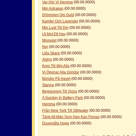
Var Hör Vi Hemma
(00.00.0000)
Min Astrakan
(00.00.0000)
Drömmen Om Guld
(00.00.0000)
Kamfer Och Lavendel
(00.00.0000)
Min Lust Till Dej
(00.00.0000)
Ut Mot Ett Hav
(00.00.0000)
Missväxt
(00.00.0000)
Nej
(00.00.0000)
Lilla Skara
(00.00.0000)
Aldrig
(00.00.0000)
Kom Till Mig Alla
(00.00.0000)
Vi Öppnar Alla Grindar
(00.00.0000)
Bönder På Havet
(00.00.0000)
Stanna
(00.00.0000)
Begravning Till Sjöss
(00.00.0000)
A Sunday In Battery Park
(00.00.0000)
Hemma
(00.00.0000)
Från New York Till Stillwater
(00.00.0000)
Tänk Att Män Som Han Kan Finnas
(00.00.0000)
Duvemåla Hage
(00.00.0000)