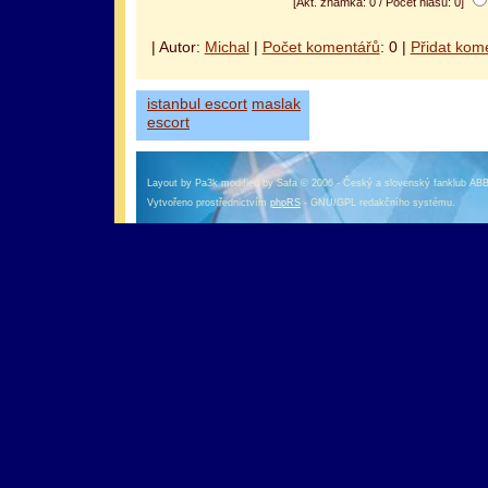
[Akt. známka: 0 / Počet hlasů: 0]
| Autor:
Michal
|
Počet komentářů
: 0 |
Přidat kom
istanbul escort
maslak
escort
Layout by Pa3k modified by Safa © 2006 - Český a slovenský fanklub AB
Vytvořeno prostřednictvím
phpRS
- GNU/GPL redakčního systému.