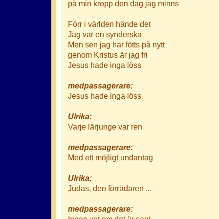
på min kropp den dag jag minns
Förr i världen hände det
Jag var en synderska
Men sen jag har fötts på nytt
genom Kristus är jag fri
Jesus hade inga löss
medpassagerare:
Jesus hade inga löss
Ulrika:
Varje lärjunge var ren
medpassagerare:
Med ett möjligt undantag
Ulrika:
Judas, den förrädaren ...
medpassagerare:
Ingen vet om det är sant...