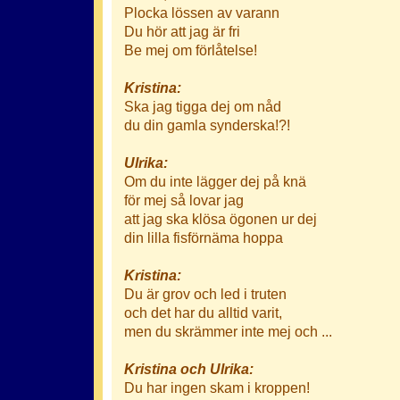
Plocka lössen av varann
Du hör att jag är fri
Be mej om förlåtelse!
Kristina:
Ska jag tigga dej om nåd
du din gamla synderska!?!
Ulrika:
Om du inte lägger dej på knä
för mej så lovar jag
att jag ska klösa ögonen ur dej
din lilla fisförnäma hoppa
Kristina:
Du är grov och led i truten
och det har du alltid varit,
men du skrämmer inte mej och ...
Kristina och Ulrika:
Du har ingen skam i kroppen!