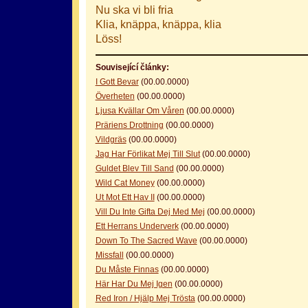
Nu ska vi bli fria
Klia, knäppa, knäppa, klia
Löss!
Související články:
I Gott Bevar
(00.00.0000)
Överheten
(00.00.0000)
Ljusa Kvällar Om Våren
(00.00.0000)
Präriens Drottning
(00.00.0000)
Vildgräs
(00.00.0000)
Jag Har Förlikat Mej Till Slut
(00.00.0000)
Guldet Blev Till Sand
(00.00.0000)
Wild Cat Money
(00.00.0000)
Ut Mot Ett Hav II
(00.00.0000)
Vill Du Inte Gifta Dej Med Mej
(00.00.0000)
Ett Herrans Underverk
(00.00.0000)
Down To The Sacred Wave
(00.00.0000)
Missfall
(00.00.0000)
Du Måste Finnas
(00.00.0000)
Här Har Du Mej Igen
(00.00.0000)
Red Iron / Hjälp Mej Trösta
(00.00.0000)