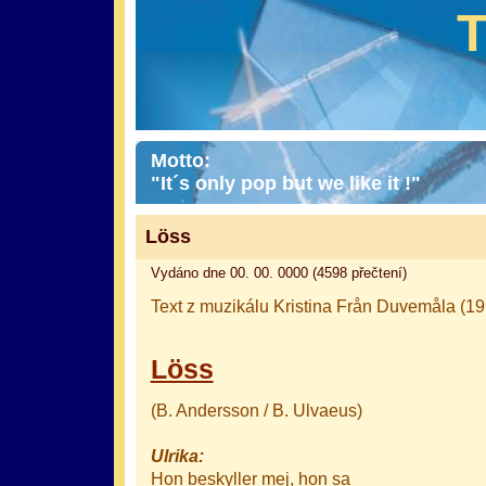
Motto:
"It´s only pop but we like it !"
Löss
Vydáno dne 00. 00. 0000 (4598 přečtení)
Text z muzikálu Kristina Från Duvemåla (19
Löss
(B. Andersson / B. Ulvaeus)
Ulrika:
Hon beskyller mej, hon sa