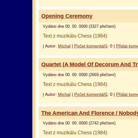
Opening Ceremony
Vydáno dne 00. 00. 0000 (3327 přečtení)
Text z muzikálu Chess (1984)
| Autor:
Michal
|
Počet komentářů
: 0 |
Přidat kom
Quartet (A Model Of Decorum And Tra
Vydáno dne 00. 00. 0000 (2669 přečtení)
Text z muzikálu Chess (1984)
| Autor:
Michal
|
Počet komentářů
: 0 |
Přidat kom
The American And Florence / Nobody
Vydáno dne 00. 00. 0000 (2742 přečtení)
Text z muzikálu Chess (1984)