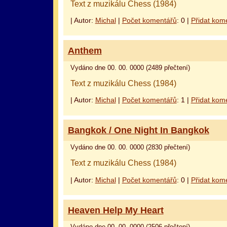
Text z muzikálu Chess (1984)
| Autor:
Michal
|
Počet komentářů
: 0 |
Přidat kom
Anthem
Vydáno dne 00. 00. 0000 (2489 přečtení)
Text z muzikálu Chess (1984)
| Autor:
Michal
|
Počet komentářů
: 1 |
Přidat kom
Bangkok / One Night In Bangkok
Vydáno dne 00. 00. 0000 (2830 přečtení)
Text z muzikálu Chess (1984)
| Autor:
Michal
|
Počet komentářů
: 0 |
Přidat kom
Heaven Help My Heart