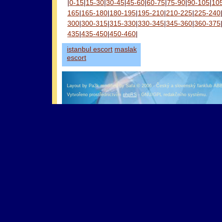
|
0-15
|
15-30
|
30-45
|
45-60
|
60-75
|
75-90
|
90-105
|
10
165
|
165-180
|
180-195
|
195-210
|
210-225
|
225-240
300
|
300-315
|
315-330
|
330-345
|
345-360
|
360-375
435
|
435-450
|
450-460
|
istanbul escort
maslak
escort
Layout by Pa3k modified by Safa © 2006 - Český a slovenský fanklub AB
Vytvořeno prostřednictvím
phpRS
- GNU/GPL redakčního systému.