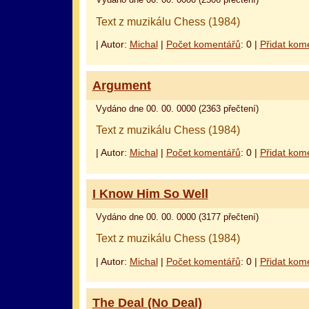
Vydáno dne 00. 00. 0000 (2506 přečtení)
Text z muzikálu Chess (1984)
| Autor:
Michal
|
Počet komentářů
: 0 |
Přidat kom
оформление кредитной карты онлайн альфа банк
альфа банк кредит наличными
Argument
Vydáno dne 00. 00. 0000 (2363 přečtení)
Text z muzikálu Chess (1984)
| Autor:
Michal
|
Počet komentářů
: 0 |
Přidat kom
I Know Him So Well
Vydáno dne 00. 00. 0000 (3177 přečtení)
Text z muzikálu Chess (1984)
| Autor:
Michal
|
Počet komentářů
: 0 |
Přidat kom
The Deal (No Deal)