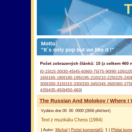
Motto:
"It´s only pop but we like it !"
Počet zobrazených článků: 15 (z celkem 460 
|
0-15
|
15-30
|
30-45
|
45-60
|
60-75
|
75-90
|
90-105
|
10
165
|
165-180
|
180-195
|
195-210
|
210-225
|
225-240
300
|
300-315
|
315-330
|
330-345
|
345-360
|
360-375
435
|
435-450
|
450-460
|
The Russian And Molokov / Where I 
Vydáno dne 00. 00. 0000 (2656 přečtení)
Text z muzikálu Chess (1984)
| Autor:
Michal
|
Počet komentářů
: 1 |
Přidat kom