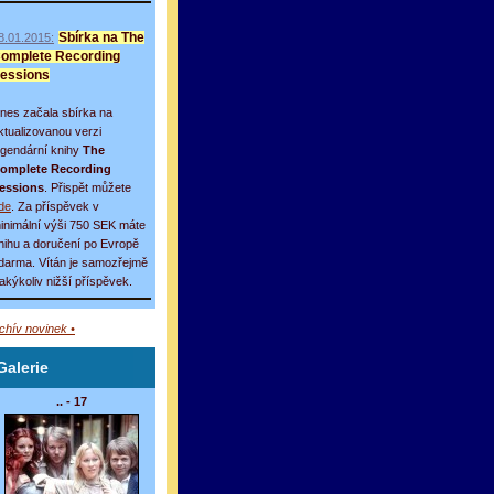
8.01.2015:
Sbírka na The
omplete Recording
essions
nes začala sbírka na
ktualizovanou verzi
egendární knihy
The
omplete Recording
essions
. Přispět můžete
de
. Za příspěvek v
inimální výši 750 SEK máte
nihu a doručení po Evropě
darma. Vítán je samozřejmě
 jakýkoliv nižší příspěvek.
rchív novinek •
Galerie
.. - 17