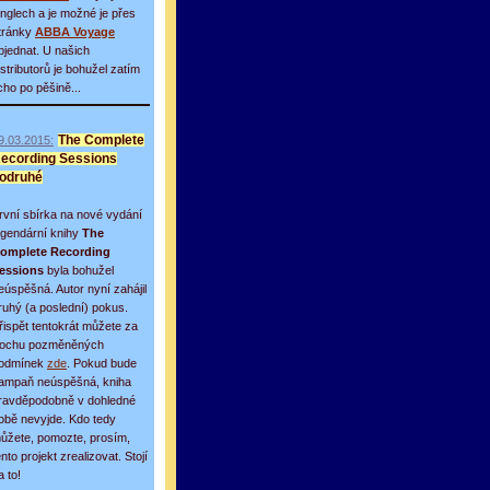
inglech a je možné je přes
tránky
ABBA Voyage
bjednat. U našich
istributorů je bohužel zatím
icho po pěšině...
9.03.2015:
The Complete
ecording Sessions
odruhé
rvní sbírka na nové vydání
egendární knihy
The
omplete Recording
essions
byla bohužel
eúspěšná. Autor nyní zahájil
ruhý (a poslední) pokus.
řispět tentokrát můžete za
rochu pozměněných
odmínek
zde
. Pokud bude
ampaň neúspěšná, kniha
ravděpodobně v dohledné
obě nevyjde. Kdo tedy
ůžete, pomozte, prosím,
ento projekt zrealizovat. Stojí
a to!