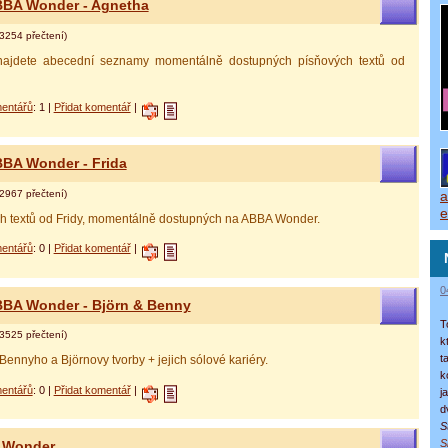
ABBA Wonder - Agnetha
3254 přečtení)
 najdete abecední seznamy momentálně dostupných písňových textů od
entářů
: 1 |
Přidat komentář
|
ABBA Wonder - Frida
2967 přečtení)
a
e
ch textů od Fridy, momentálně dostupných na ABBA Wonder.
entářů
: 0 |
Přidat komentář
|
0
ABBA Wonder - Björn & Benny
T
3525 přečtení)
k
t
 Bennyho a Björnovy tvorby + jejich sólové kariéry.
k
entářů
: 0 |
Přidat komentář
|
j
d
S
S
A Wonder