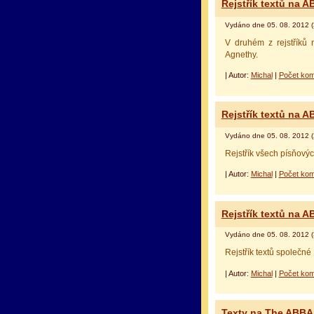
Rejstřík textů na 
Vydáno dne 05. 08. 2012 (
V druhém z rejstříků
Agnethy.
| Autor:
Michal
|
Počet kom
Rejstřík textů na 
Vydáno dne 05. 08. 2012 (
Rejstřík všech písňový
| Autor:
Michal
|
Počet kom
Rejstřík textů na 
Vydáno dne 05. 08. 2012 (
Rejstřík textů společné
| Autor:
Michal
|
Počet kom
Texty na The ABB