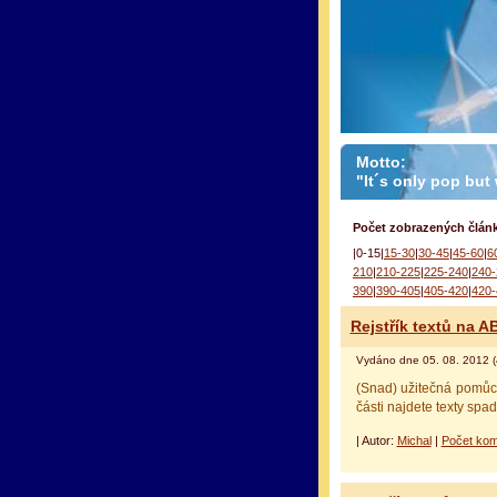
Motto:
"It´s only pop but w
Počet zobrazených článk
|0-15|
15-30
|
30-45
|
45-60
|
6
210
|
210-225
|
225-240
|
240-
390
|
390-405
|
405-420
|
420-
Rejstřík textů na 
Vydáno dne 05. 08. 2012 (
(Snad) užitečná pomůck
části najdete texty spa
| Autor:
Michal
|
Počet kom