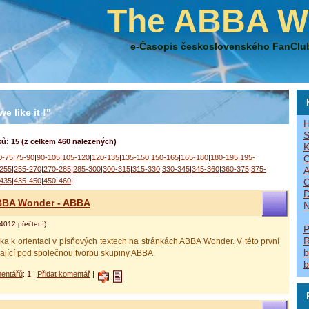
The ABBA W
e-Časopis československého FanClu
e like it !"
H
S
ů: 15 (z celkem 460 nalezených)
K
0-75
|
75-90
|
90-105
|
105-120
|
120-135
|
135-150
|
150-165
|
165-180
|
180-195
|
195-
O
255
|
255-270
|
270-285
|
285-300
|
300-315
|
315-330
|
330-345
|
345-360
|
360-375
|
375-
A
435
|
435-450
|
450-460
|
O
D
ABBA Wonder - ABBA
N
4012 přečtení)
P
R
a k orientaci v písňových textech na stránkách ABBA Wonder. V této první
b
dající pod společnou tvorbu skupiny ABBA.
b
entářů
: 1 |
Přidat komentář
|