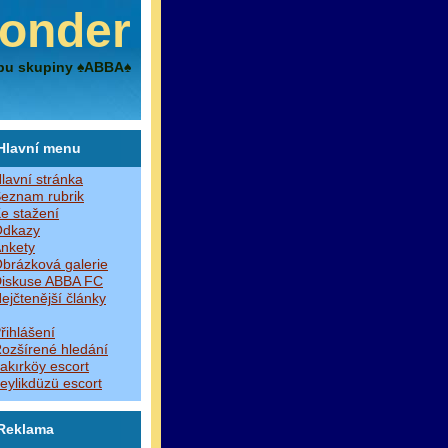
onder
bu skupiny ♠ABBA♠
Hlavní menu
lavní stránka
eznam rubrik
e stažení
dkazy
nkety
brázková galerie
iskuse ABBA FC
ejčtenější články
řihlášení
ozšírené hledání
akırköy escort
eylikdüzü escort
Reklama