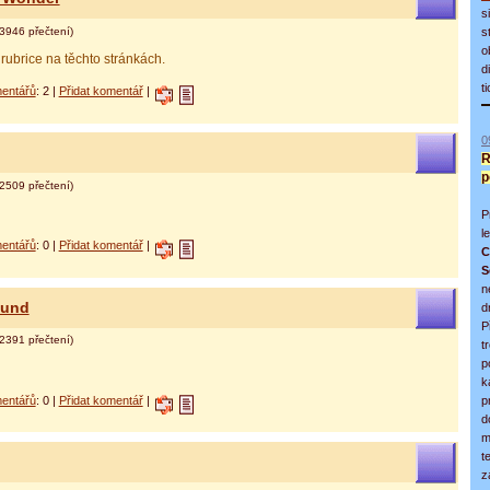
s
3946 přečtení)
s
o
rubrice na těchto stránkách.
d
t
entářů
: 2 |
Přidat komentář
|
0
R
p
2509 přečtení)
P
l
entářů
: 0 |
Přidat komentář
|
C
S
n
ound
d
P
2391 přečtení)
t
p
k
entářů
: 0 |
Přidat komentář
|
p
d
m
t
z