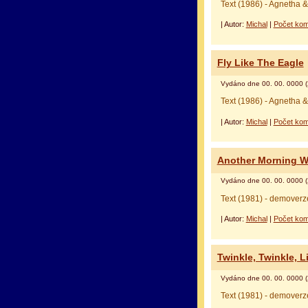
Text (1986) - Agnetha 
| Autor:
Michal
|
Počet kom
Fly Like The Eagle
оформление кредитной карты
альфа банк кре
Vydáno dne 00. 00. 0000 (
Text (1986) - Agnetha 
| Autor:
Michal
|
Počet kom
Another Morning W
Vydáno dne 00. 00. 0000 (
Text (1981) - demover
| Autor:
Michal
|
Počet kom
Twinkle, Twinkle, Li
Vydáno dne 00. 00. 0000 (
Text (1981) - demover