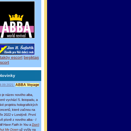
taköy escort
beşiktaş
scort
Novinky
4.09.2021:
ABBA Voyage
o je název nového alba,
teré vychází 5. listopadu, a
aké projektu holografických
oncertů, které začnou na
aře 2022 v Londýně. První
vě písně z nového alba -
I
till Have Faith In You
a
Don't
hut Me Down
už vyšly na