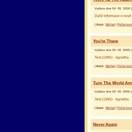
Vydáno dne 04. 06. 2006 (
Další informace o nové 
| Autor:
Michal
|
Počet kom
You're There
Vydáno dne 00. 00. 0000 (
Text (1985) - Agnetha
| Autor:
Michal
|
Počet kom
Turn The World Ar
Vydáno dne 00. 00. 0000 (
Text (1985) - Agnetha
| Autor:
Michal
|
Počet kom
Never Again