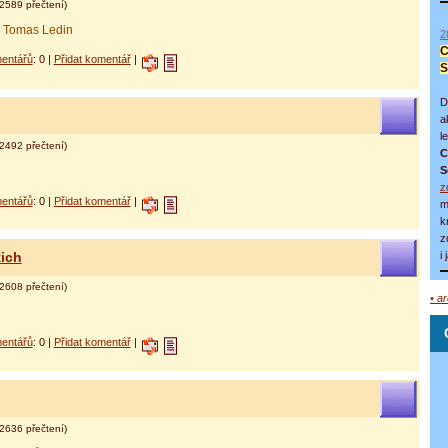
2589 přečtení)
& Tomas Ledin
2
C
entářů
: 0 |
Přidat komentář
|
S
D
a
l
2492 přečtení)
C
S
z
entářů
: 0 |
Přidat komentář
|
m
k
z
i
Rich
2608 přečtení)
• a
entářů
: 0 |
Přidat komentář
|
2636 přečtení)