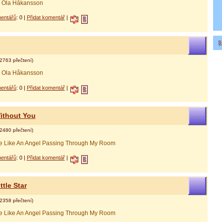
& Ola Håkansson
entářů
: 0 |
Přidat komentář
|
ş
 онлайн альфа банк
дит наличными
2763 přečtení)
& Ola Håkansson
entářů
: 0 |
Přidat komentář
|
ithout You
2480 přečtení)
ze Like An Angel Passing Through My Room
entářů
: 0 |
Přidat komentář
|
ttle Star
2358 přečtení)
ze Like An Angel Passing Through My Room