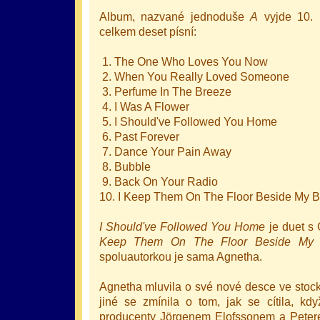
Album, nazvané jednoduše
A
vyjde 10. 
celkem deset písní:
1. The One Who Loves You Now
2. When You Really Loved Someone
3. Perfume In The Breeze
4. I Was A Flower
5. I Should've Followed You Home
6. Past Forever
7. Dance Your Pain Away
8. Bubble
9. Back On Your Radio
10. I Keep Them On The Floor Beside My 
I Should've Followed You Home
je duet s
Keep Them On The Floor Beside My
spoluautorkou je sama Agnetha.
Agnetha mluvila o své nové desce ve sto
jiné se zmínila o tom, jak se cítila, kd
producenty Jörgenem Elofssonem a Pete