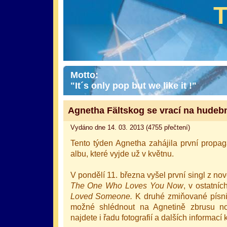
Motto:
"It´s only pop but we like it !"
Agnetha Fältskog se vrací na hudeb
Vydáno dne 14. 03. 2013 (4755 přečtení)
Tento týden Agnetha zahájila první propa
albu, které vyjde už v květnu.
V pondělí 11. března vyšel první singl z n
The One Who Loves You Now
, v ostatní
Loved Someone.
K druhé zmiňované písni 
možné shlédnout na Agnetině zbrusu n
najdete i řadu fotografií a dalších informac