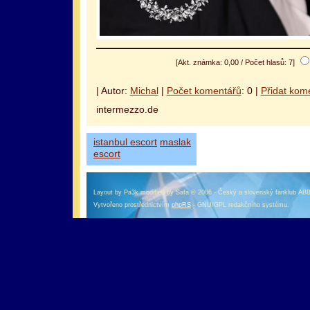
[Akt. známka: 0,00 / Počet hlasů: 7]
оформление кредитной карты онлайн альфа банк
альфа банк кредит наличными
| Autor:
Michal
|
Počet komentářů
: 0 |
Přidat kom
intermezzo.de
istanbul escort
maslak
escort
Layout by Pa3k modified by Safa © 2006 - Český a slovenský fanklub AB
Vytvořeno prostřednictvím
phpRS
- GNU/GPL redakčního systému.