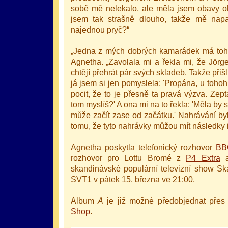
sobě mě nelekalo, ale měla jsem obavy o
jsem tak strašně dlouho, takže mě napad
najednou pryč?“
„Jedna z mých dobrých kamarádek má tohle
Agnetha. „Zavolala mi a řekla mi, že Jörg
chtějí přehrát pár svých skladeb. Takže přišl
já jsem si jen pomyslela: 'Propána, u toho
pocit, že to je přesně ta pravá výzva. Zep
tom myslíš?' A ona mi na to řekla: 'Měla by 
může začít zase od začátku.' Nahrávání byl
tomu, že tyto nahrávky můžou mít následky 
Agnetha poskytla telefonický rozhovor
BB
rozhovor pro Lottu Bromé z
P4 Extra
skandinávské populární televizní show Ska
SVT1 v pátek 15. března ve 21:00.
Album
A
je již možné předobjednat pře
Shop
.