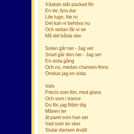
Väskan står packad för
En tre, fyra dar
Lite lugn, lite ro
Det kan vi behöva nu
Och sedan får vi se
Må det båsta ske
Solen går ner - Jag vet
Snart går den ner - Jag ser
En sista gång
Och nu, medan chansen finns
Önskar jag en sista
Vals
Precis som förr, med glans
Och som i trance
Du för, jag följer dig
Månen ler
åt paret som han ser
Vad som än sker
Slutar dansen ikväll