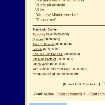
Vi står på tröskeln
Vi ler
Där uppe Månen som ber:
"Dansa mer"...
Související články:
Älska Mig Alltid
(00.00.0000)
Ögonen
(00.00.0000)
Även En Blomma
(00.00.0000)
Sovrum
(00.00.0000)
Hon Fick Som Hon Ville
(00.00.0000)
Alla Mina Bästa År
(00.00.0000)
Lugna Vatten
(00.00.0000)
Vem Kommer Såra Vem Ikväll
(00.00.0000)
Kvinnor Som Springer
(00.00.0000)
[Akt. známka: 0 / Počet hlasů: 0]
| Autor:
Michal
|
Počet komentářů
: 1 |
Přidat kom