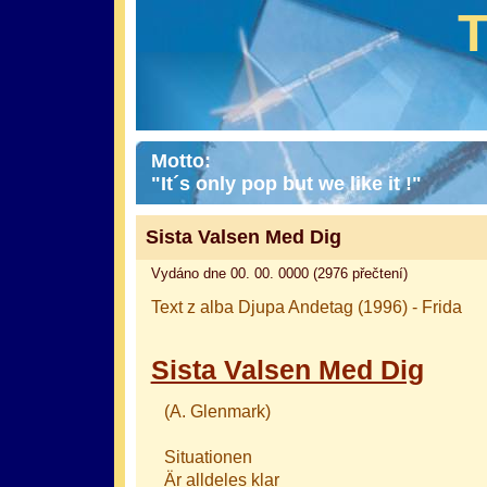
Motto:
"It´s only pop but we like it !"
Sista Valsen Med Dig
Vydáno dne 00. 00. 0000 (2976 přečtení)
Text z alba Djupa Andetag (1996) - Frida
Sista Valsen Med Dig
(A. Glenmark)
Situationen
Är alldeles klar