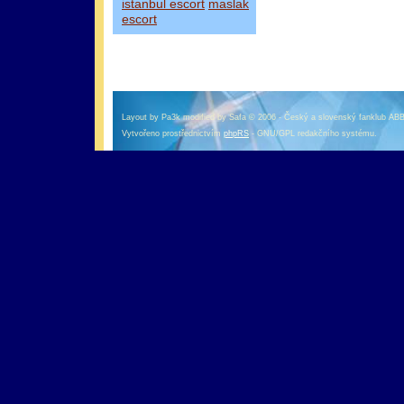
istanbul escort
maslak
escort
оформление кредитной карты онлайн альфа банк
альфа банк кредит наличными
Layout by Pa3k modified by Safa © 2006 - Český a slovenský fanklub AB
Vytvořeno prostřednictvím
phpRS
- GNU/GPL redakčního systému.