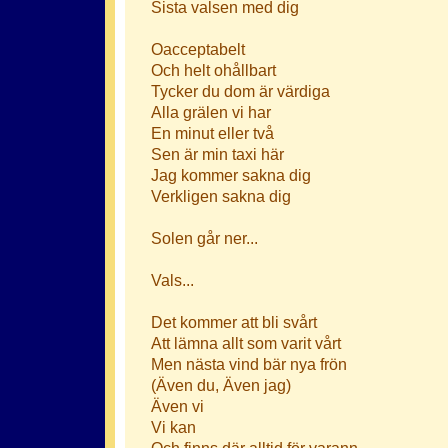
Sista valsen med dig
Oacceptabelt
Och helt ohållbart
Tycker du dom är värdiga
Alla grälen vi har
En minut eller två
Sen är min taxi här
Jag kommer sakna dig
Verkligen sakna dig
Solen går ner...
Vals...
Det kommer att bli svårt
Att lämna allt som varit vårt
Men nästa vind bär nya frön
(Även du, Även jag)
Även vi
Vi kan
Och finns där alltid för varann