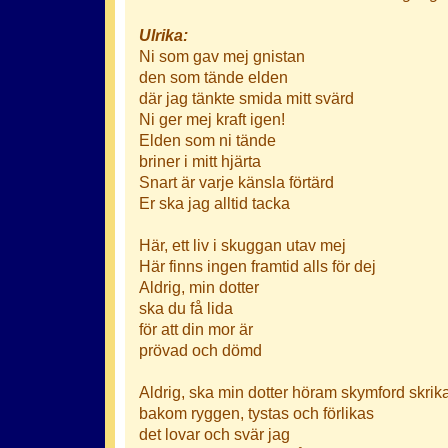
Ulrika:
Ni som gav mej gnistan
den som tände elden
där jag tänkte smida mitt svärd
Ni ger mej kraft igen!
Elden som ni tände
briner i mitt hjärta
Snart är varje känsla förtärd
Er ska jag alltid tacka
Här, ett liv i skuggan utav mej
Här finns ingen framtid alls för dej
Aldrig, min dotter
ska du få lida
för att din mor är
prövad och dömd
Aldrig, ska min dotter höram skymford skrik
bakom ryggen, tystas och förlikas
det lovar och svär jag