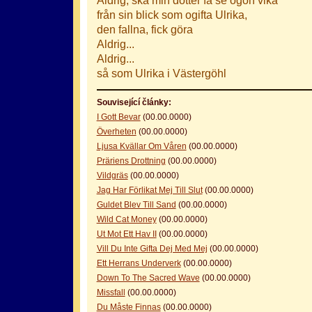
från sin blick som ogifta Ulrika,
den fallna, fick göra
Aldrig...
Aldrig...
så som Ulrika i Västergöhl
Související články:
I Gott Bevar
(00.00.0000)
Överheten
(00.00.0000)
Ljusa Kvällar Om Våren
(00.00.0000)
Präriens Drottning
(00.00.0000)
Vildgräs
(00.00.0000)
Jag Har Förlikat Mej Till Slut
(00.00.0000)
Guldet Blev Till Sand
(00.00.0000)
Wild Cat Money
(00.00.0000)
Ut Mot Ett Hav II
(00.00.0000)
Vill Du Inte Gifta Dej Med Mej
(00.00.0000)
Ett Herrans Underverk
(00.00.0000)
Down To The Sacred Wave
(00.00.0000)
Missfall
(00.00.0000)
Du Måste Finnas
(00.00.0000)