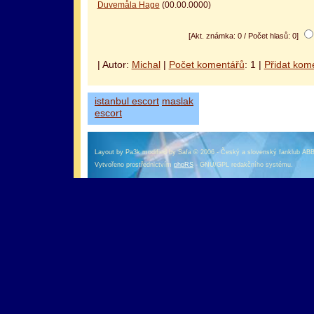
Duvemåla Hage
(00.00.0000)
[Akt. známka: 0 / Počet hlasů: 0]
| Autor:
Michal
|
Počet komentářů
: 1 |
Přidat kom
istanbul escort
maslak
escort
Layout by Pa3k modified by Safa © 2006 - Český a slovenský fanklub AB
Vytvořeno prostřednictvím
phpRS
- GNU/GPL redakčního systému.