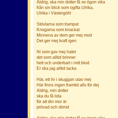
Aldrig, ska min dotter få se ögon vika
från sin blick som ogifta Ulrika,
Ulrika i Västergöhl
Stövlarna som trampat
Knogarna som knackat
Minnena av dem ger mej mod
Det ger mej kraft igen
Ni som gav mej hatet
det som alltid brinner
hett och underbart i mitt blod
Er ska jag alltid tacka
Här, ett liv i skuggan utav mej
Här finns ingen framtid alls för dej
Aldrig, min dotter
ska du få lida
för att din mor är
prövad och dömd
Aldrig, ska min dotter få se ögon vika