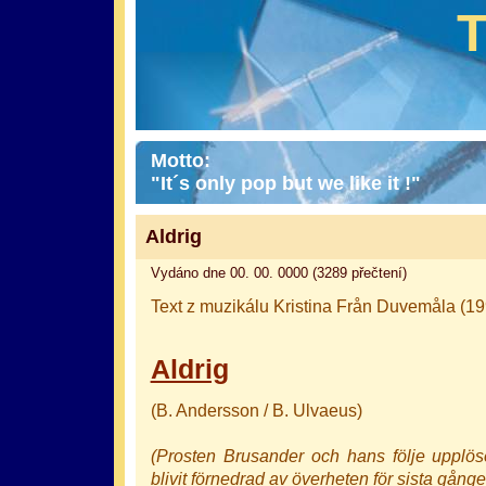
Motto:
"It´s only pop but we like it !"
Aldrig
Vydáno dne 00. 00. 0000 (3289 přečtení)
Text z muzikálu Kristina Från Duvemåla (19
Aldrig
(B. Andersson / B. Ulvaeus)
(Prosten Brusander och hans följe upplö
blivit förnedrad av överheten för sista gånge