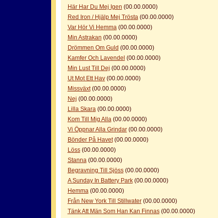
Här Har Du Mej Igen
(00.00.0000)
Red Iron / Hjälp Mej Trösta
(00.00.0000)
Var Hör Vi Hemma
(00.00.0000)
Min Astrakan
(00.00.0000)
Drömmen Om Guld
(00.00.0000)
Kamfer Och Lavendel
(00.00.0000)
оформление кредитной карты онлайн альфа банк
альфа банк кредит наличными
Min Lust Till Dej
(00.00.0000)
Ut Mot Ett Hav
(00.00.0000)
Missväxt
(00.00.0000)
Nej
(00.00.0000)
Lilla Skara
(00.00.0000)
Kom Till Mig Alla
(00.00.0000)
Vi Öppnar Alla Grindar
(00.00.0000)
Bönder På Havet
(00.00.0000)
Löss
(00.00.0000)
Stanna
(00.00.0000)
Begravning Till Sjöss
(00.00.0000)
A Sunday In Battery Park
(00.00.0000)
Hemma
(00.00.0000)
Från New York Till Stillwater
(00.00.0000)
Tänk Att Män Som Han Kan Finnas
(00.00.0000)