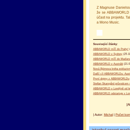
Z Magnuse Danielsson
že se ABBAWORLD ko
účast na projektu. T
a Mono Music.
Související články:
ABBAWORLD míří do Prahy!
(
ABBAWORLD v Sydney
(25.1
ABBAWORLD míří do Maďars
ABBAWORLD v Austrálii
(21.0
Nová Björnova kniha exkluz
Další cíl ABBAWORLDu: Austr
První dojmy z ABBAWORLDu
Stellan Skarsgård průvodc
ABBAWORLD v Londýně od le
ABBAWORLD odstartuje v Lo
[A
| Autor:
Michal
|
Počet kom
istanbul escort
masl