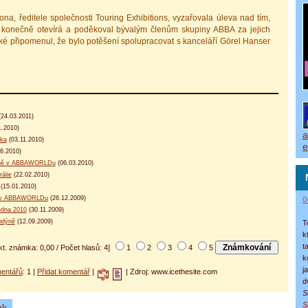
a, ředitele společnosti Touring Exhibitions, vyzařovala úleva nad tím,
nečně otevírá a poděkoval bývalým členům skupiny ABBA za jejich
aké připomenul, že bylo potěšení spolupracovat s kanceláří Görel Hanser
24.03.2011)
1.2010)
a
ka
(03.11.2010)
e
6.2010)
ivně v ABBAWORLDu
(06.03.2010)
álie
(22.02.2010)
(15.01.2010)
em v ABBAWORLDu
(26.12.2009)
0
dna 2010
(30.11.2009)
ndýně
(12.09.2009)
T
k
t
kt. známka: 0,00 / Počet hlasů: 4]
1
2
3
4
5
k
j
entářů
: 1 |
Přidat komentář
|
| Zdroj: www.icethesite.com
d
S
S
ak