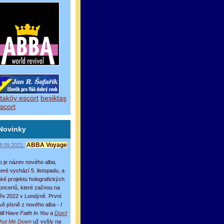
taköy escort
beşiktaş
scort
Novinky
4.09.2021:
ABBA Voyage
o je název nového alba,
teré vychází 5. listopadu, a
aké projektu holografických
oncertů, které začnou na
aře 2022 v Londýně. První
vě písně z nového alba -
I
till Have Faith In You
a
Don't
hut Me Down
už vyšly na