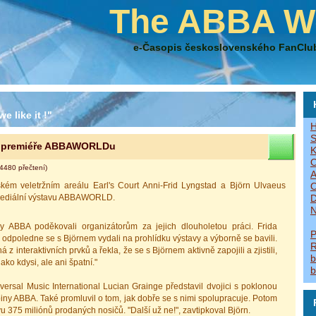
The ABBA W
e-Časopis československého FanClu
e like it !"
H
S
na premiéře ABBAWORLDu
K
O
4480 přečtení)
A
kém veletržním areálu Earl's Court Anni-Frid Lyngstad a Björn Ulvaeus
O
timediální výstavu ABBAWORLD.
D
N
 ABBA poděkovali organizátorům za jejich dlouholetou práci. Frida
P
 odpoledne se s Björnem vydali na prohlídku výstavy a výborně se bavili.
R
z interaktivních prvků a řekla, že se s Björnem aktivně zapojili a zjistili,
b
ako kdysi, ale ani špatní."
b
iversal Music International Lucian Grainge představil dvojici s poklonou
iny ABBA. Také promluvil o tom, jak dobře se s nimi spolupracuje. Potom
avu 375 miliónů prodaných nosičů. "Další už ne!", zavtipkoval Björn.