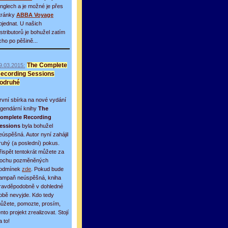
inglech a je možné je přes
tránky
ABBA Voyage
bjednat. U našich
istributorů je bohužel zatím
icho po pěšině...
9.03.2015:
The Complete
ecording Sessions
odruhé
rvní sbírka na nové vydání
egendární knihy
The
omplete Recording
essions
byla bohužel
eúspěšná. Autor nyní zahájil
ruhý (a poslední) pokus.
řispět tentokrát můžete za
rochu pozměněných
odmínek
zde
. Pokud bude
ampaň neúspěšná, kniha
ravděpodobně v dohledné
obě nevyjde. Kdo tedy
ůžete, pomozte, prosím,
ento projekt zrealizovat. Stojí
a to!