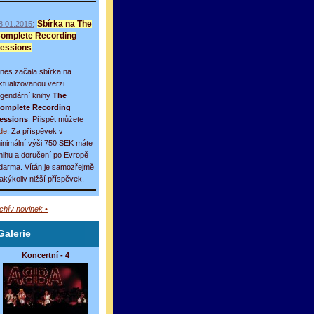
8.01.2015:
Sbírka na The
omplete Recording
essions
nes začala sbírka na
ktualizovanou verzi
egendární knihy
The
omplete Recording
essions
. Přispět můžete
de
. Za příspěvek v
inimální výši 750 SEK máte
nihu a doručení po Evropě
darma. Vítán je samozřejmě
 jakýkoliv nižší příspěvek.
rchív novinek •
Galerie
Koncertní - 4