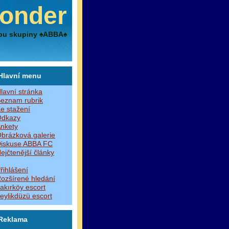
onder
bu skupiny ♠ABBA♠
Hlavní menu
lavní stránka
eznam rubrik
e stažení
dkazy
nkety
brázková galerie
iskuse ABBA FC
ejčtenější články
řihlášení
ozšírené hledání
akırköy escort
eylikdüzü escort
Reklama