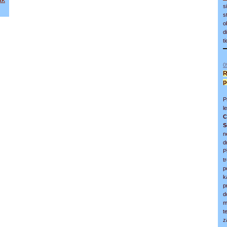
s
s
o
d
t
0
R
p
P
l
C
S
n
d
P
t
p
k
p
d
m
t
z