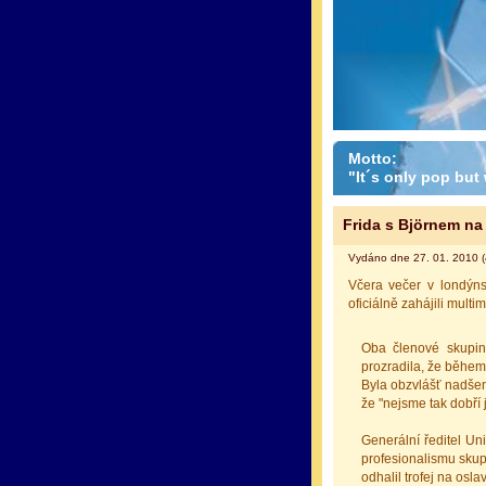
Motto:
"It´s only pop but w
Frida s Björnem 
Vydáno dne 27. 01. 2010 (
Včera večer v londýns
oficiálně zahájili mul
Oba členové skupiny
prozradila, že během
Byla obzvlášť nadšená 
že "nejsme tak dobří j
Generální ředitel Un
profesionalismu skup
odhalil trofej na osl