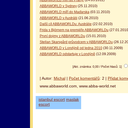
ABBAWORLD míří do Prahy!
(24.03.2011)
ABBAWORLD v Sydney
(25.11.2010)
ABBAWORLD míří do Maďarska
(03.11.2010)
ABBAWORLD v Austrálii
(21.06.2010)
Další cíl ABBAWORLDu: Austrálie
(22.02.2010)
Frida s Björnem na premiéře ABBAWORLDu
(27.01.2010
První dojmy z ABBAWORLDu
(15.01.2010)
Stellan Skarsgård průvodcem v ABBAWORLDu
(26.12.2
ABBAWORLD v Londýně od ledna 2010
(30.11.2009)
ABBAWORLD odstartuje v Londýně
(12.09.2009)
[Akt. známka: 0,00 / Počet hlasů: 1]
| Autor:
Michal
|
Počet komentářů
: 2 |
Přidat kom
www.abbaworld.com, www.abba-world.net
istanbul escort
maslak
escort