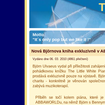
Motto:
"It´s only pop but we like it !"
Nová Björnova kniha exkluzivně 
Vydáno dne 06. 03. 2010 (4861 přečtení)
Björn Ulvaeus vydal při příležitosti zahá
pohádkovou knížku The Little White Pi
prodává exkluzivně pouze na výstavě. Björ
charitu - konkrétně je věnován společnos
zabývá muzikoterapií.
Příběh se točí kolem piána, které je
ABBAWORLDu, na němž Björn s Bennym sl