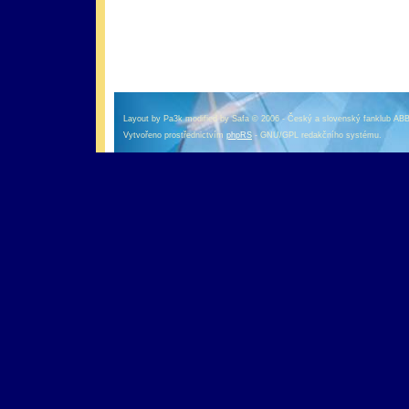
оформление кредитной карты онлайн альфа банк
альфа банк кредит наличными
Layout by Pa3k modified by Safa © 2006 - Český a slovenský fanklub AB
Vytvořeno prostřednictvím
phpRS
- GNU/GPL redakčního systému.