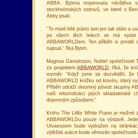
ABBA. Björna inspirovala návštěva 
stockholmských ostrovů, ve které s B
Abby psali.
"To malé bílé piáno tam jen tak stálo a 
po všech těch letech se má vydat
ABBAWORLDem. Ten příběh si prostě sá
napsal," říká Björn.
Magnus Danielsson, ředitel společnosti To
za projektem
ABBAWORLD
, říká, že k
rozměr: "Když jsme se dozvěděli, že 
ABBAWORLD knížku od klavíru, který vys
Příběh odráží skromný původ skupiny AB
naši rekonstrukci jejich skladatelské 
dojemným způsobem."
Knihu The Little White Piano je možné z
ABBAWORLDu pouze na výstavě. Jeden
Ulvaeusem bude vydražen na stránká
výtěžek aukce bude věnován společnosti A