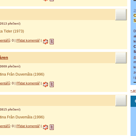
2
C
S
2613 přečtení)
D
ka Tider (1973)
a
entářů
: 0 |
Přidat komentář
|
l
C
S
z
åren
m
3669 přečtení)
k
z
stina Från Duvemåla (1996)
i
entářů
: 0 |
Přidat komentář
|
• a
3815 přečtení)
stina Från Duvemåla (1996)
entářů
: 0 |
Přidat komentář
|