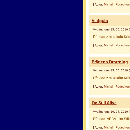
| Autor:
Michal
|
Počet kom
Vildgräs
Vydáno dne 15. 05. 2010 (
Překlad z muzikálu Kri
| Autor:
Michal
|
Počet kom
Präriens Drottning
Vydáno dne 15. 05. 2010 (
Překlad z muzikálu Kri
| Autor:
Michal
|
Počet kom
I'm Still Alive
Vydáno dne 10. 04. 2010 (
Překlad: ABBA - I'm Stil
| Autor:
Michal
|
Počet kom