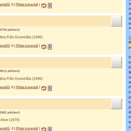
s
entářů
: 0 |
Přidat komentář
|
s
o
d
t
3759 přečtení)
stina Från Duvemåla (1996)
0
R
entářů
: 0 |
Přidat komentář
|
p
P
l
C
3612 přečtení)
S
n
stina Från Duvemåla (1996)
d
entářů
: 0 |
Přidat komentář
|
P
t
p
k
p
d
2882 přečtení)
m
l Alive (1979)
t
z
entářů
: 3 |
Přidat komentář
|