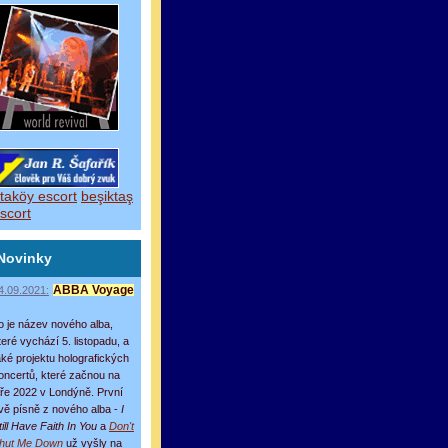
taköy escort
beşiktaş
scort
Novinky
4.09.2021:
ABBA Voyage
o je název nového alba,
teré vychází 5. listopadu, a
aké projektu holografických
oncertů, které začnou na
aře 2022 v Londýně. První
vě písně z nového alba -
I
till Have Faith In You
a
Don't
hut Me Down
už vyšly na