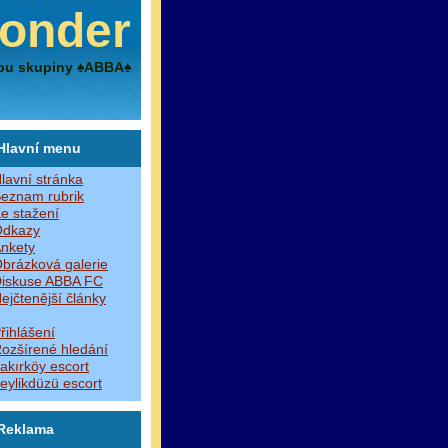
onder
bu skupiny ♠ABBA♠
Hlavní menu
lavní stránka
eznam rubrik
e stažení
dkazy
nkety
brázková galerie
iskuse ABBA FC
ejčtenější články
řihlášení
ozšírené hledání
akırköy escort
eylikdüzü escort
Reklama