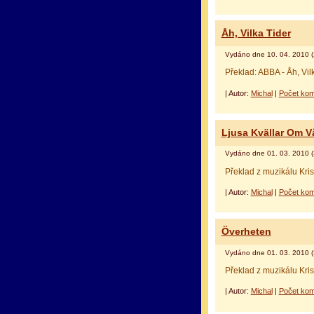
Åh, Vilka Tider
Vydáno dne 10. 04. 2010 (
Překlad: ABBA - Åh, Vil
| Autor:
Michal
|
Počet kom
Ljusa Kvällar Om V
Vydáno dne 01. 03. 2010 (
Překlad z muzikálu Kri
| Autor:
Michal
|
Počet kom
Överheten
Vydáno dne 01. 03. 2010 (
Překlad z muzikálu Kri
| Autor:
Michal
|
Počet kom