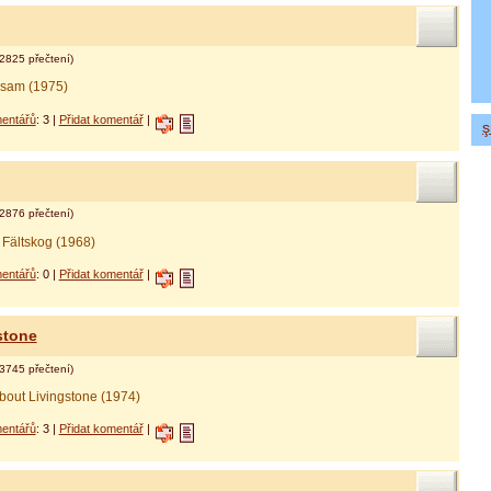
2825 přečtení)
nsam (1975)
entářů
: 3 |
Přidat komentář
|
ş
 онлайн альфа банк
дит наличными
2876 přečtení)
 Fältskog (1968)
entářů
: 0 |
Přidat komentář
|
stone
3745 přečtení)
bout Livingstone (1974)
entářů
: 3 |
Přidat komentář
|