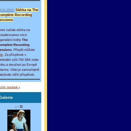
8.01.2015:
Sbírka na The
omplete Recording
essions
nes začala sbírka na
ktualizovanou verzi
egendární knihy
The
omplete Recording
essions
. Přispět můžete
de
. Za příspěvek v
inimální výši 750 SEK máte
nihu a doručení po Evropě
darma. Vítán je samozřejmě
 jakýkoliv nižší příspěvek.
rchív novinek •
Galerie
.. - 11