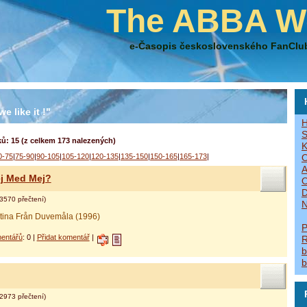
The ABBA W
e-Časopis československého FanClu
e like it !"
H
S
ů: 15 (z celkem 173 nalezených)
K
0-75
|
75-90
|
90-105
|
105-120
|
120-135
|
135-150
|
150-165
|
165-173
|
O
A
Dej Med Mej?
O
D
3570 přečtení)
N
stina Från Duvemåla (1996)
P
entářů
: 0 |
Přidat komentář
|
R
b
b
2973 přečtení)