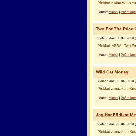
Překlad z alba Wrap Yo
| Autor:
Michal
|
Počet kom
Two For The Price 
Vydáno dne 31. 07. 2010 (
Překlad: ABBA - Two Fo
| Autor:
Michal
|
Počet kom
Wild Cat Money
Vydáno dne 29. 06. 2010 (
Překlad z muzikálu Kri
| Autor:
Michal
|
Počet kom
Jag Har Förlikat Mej
Vydáno dne 29. 06. 2010 (
Překlad z muzikálu Kri