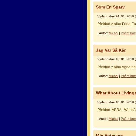
Som En Sparv
Vydáno dne 24. 01. 2010 (
Překlad z alba Frida E
| Autor:
Michal
|
Počet kom
оформление кредитной карты
альфа банк кре
Jag Var Så Kär
Vydáno dne 10. 01. 2010 (
Překlad z alba Agnetha
| Autor:
Michal
|
Počet kom
What About Living
Vydáno dne 10. 01. 2010 (
Překlad: ABBA - What A
| Autor:
Michal
|
Počet kom
Min Astrakan