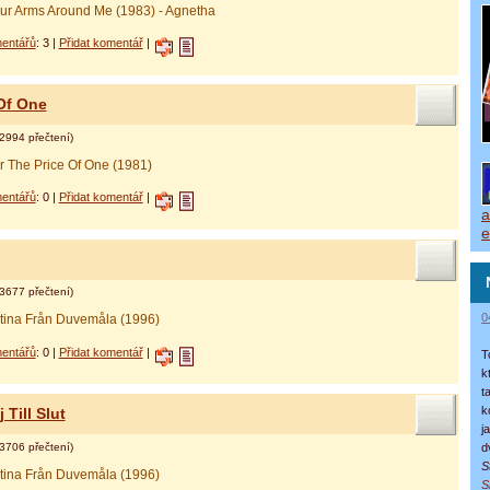
ur Arms Around Me (1983) - Agnetha
entářů
: 3 |
Přidat komentář
|
Of One
2994 přečtení)
r The Price Of One (1981)
entářů
: 0 |
Přidat komentář
|
a
e
3677 přečtení)
0
stina Från Duvemåla (1996)
entářů
: 0 |
Přidat komentář
|
T
k
t
k
 Till Slut
j
3706 přečtení)
d
S
stina Från Duvemåla (1996)
S