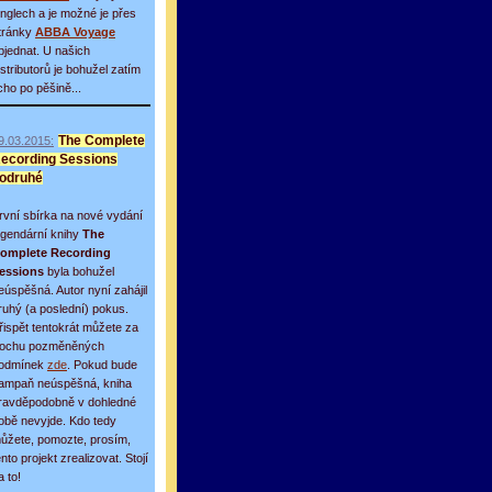
inglech a je možné je přes
tránky
ABBA Voyage
bjednat. U našich
istributorů je bohužel zatím
icho po pěšině...
9.03.2015:
The Complete
ecording Sessions
odruhé
rvní sbírka na nové vydání
egendární knihy
The
omplete Recording
essions
byla bohužel
eúspěšná. Autor nyní zahájil
ruhý (a poslední) pokus.
řispět tentokrát můžete za
rochu pozměněných
odmínek
zde
. Pokud bude
ampaň neúspěšná, kniha
ravděpodobně v dohledné
obě nevyjde. Kdo tedy
ůžete, pomozte, prosím,
ento projekt zrealizovat. Stojí
a to!