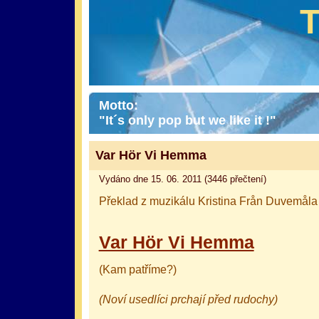
Motto:
"It´s only pop but we like it !"
Var Hör Vi Hemma
Vydáno dne 15. 06. 2011 (3446 přečtení)
Překlad z muzikálu Kristina Från Duvemåla
Var Hör Vi Hemma
(Kam patříme?)
(Noví usedlíci prchají před rudochy)