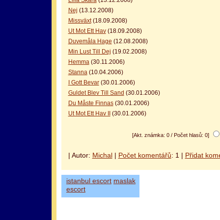
Nej
(13.12.2008)
Missväxt
(18.09.2008)
Ut Mot Ett Hav
(18.09.2008)
Duvemåla Hage
(12.08.2008)
Min Lust Till Dej
(19.02.2008)
Hemma
(30.11.2006)
Stanna
(10.04.2006)
I Gott Bevar
(30.01.2006)
Guldet Blev Till Sand
(30.01.2006)
Du Måste Finnas
(30.01.2006)
Ut Mot Ett Hav II
(30.01.2006)
[Akt. známka: 0 / Počet hlasů: 0]
| Autor:
Michal
|
Počet komentářů
: 1 |
Přidat kom
istanbul escort
maslak
escort