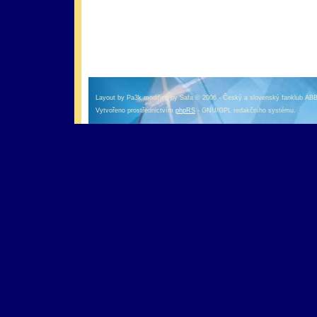
оформление кредитной карты онлайн альфа банк
альфа банк кредит наличными
Layout by Pa3k modified by Safa © 2006 - Český a slovenský fanklub AB
Vytvořeno prostřednictvím
phpRS
- GNU/GPL redakčního systému.