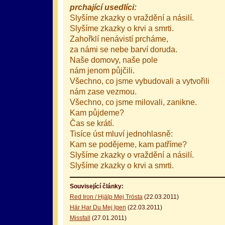
prchající usedlíci:
Slyšíme zkazky o vraždění a násilí.
Slyšíme zkazky o krvi a smrti.
Zahořklí nenávistí prcháme,
za námi se nebe barví doruda.
Naše domovy, naše pole
nám jenom půjčili.
Všechno, co jsme vybudovali a vytvořili
nám zase vezmou.
Všechno, co jsme milovali, zanikne.
Kam půjdeme?
Čas se krátí.
Tisíce úst mluví jednohlasně:
Kam se podějeme, kam patříme?
Slyšíme zkazky o vraždění a násilí.
Slyšíme zkazky o krvi a smrti.
Související články:
Red Iron / Hjälp Mej Trösta
(22.03.2011)
Här Har Du Mej Igen
(22.03.2011)
Missfall
(27.01.2011)