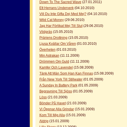
Down To The Sacred Wave
(27.01.2011)
Ett Herrans Underverk
(04.10.2010)
Vill Du Inte Gifta Dej Med Mej?
(04.10.2010)
Wild Cat Money
(29.06.2010)
Jag Har Förlikat Mej Till Slut
(29.06.2010)
Vildgräs
(15.05.2010)
Präriens Drottning
(15.05.2010)
Ljusa Kvällar Om Våren
(01.03.2010)
Överheten
(01.03.2010)
Min Astrakan
(11.11.2009)
Drömmen Om Guld
(11.11.2009)
Kamfer Och Lavendel
(15.08.2009)
Tänk Att Män Som Han Kan Finnas
(15.08.2009)
Från New York Till Stillwater
(01.05.2009)
A Sunday In Battery Park
(01.05.2009)
Begravning Till Sjöss
(01.05.2009)
Löss
(21.03.2009)
Bönder På Havet
(21.03.2009)
Vi Öppnar Alla Grindar
(15.01.2009)
Kom Till Mig Alla
(15.01.2009)
Aldrig
(15.01.2009)
Lilla Skara
(13.12.2008)