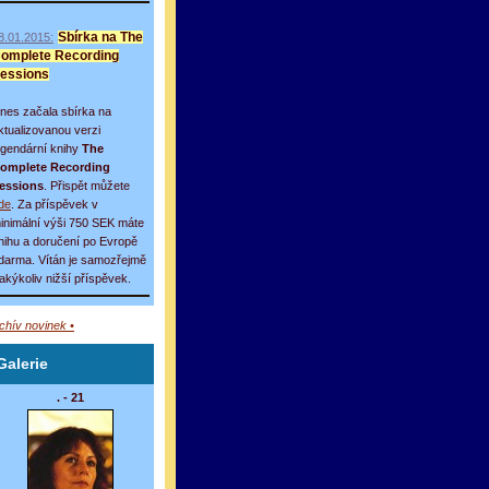
8.01.2015:
Sbírka na The
omplete Recording
essions
nes začala sbírka na
ktualizovanou verzi
egendární knihy
The
omplete Recording
essions
. Přispět můžete
de
. Za příspěvek v
inimální výši 750 SEK máte
nihu a doručení po Evropě
darma. Vítán je samozřejmě
 jakýkoliv nižší příspěvek.
rchív novinek •
Galerie
. - 21