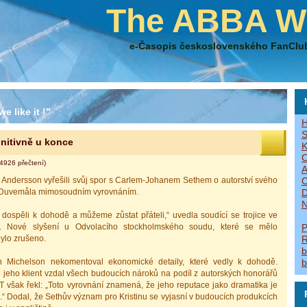
The ABBA W
e-Časopis československého FanClu
e like it !"
H
S
initivně u konce
K
O
4926 přečtení)
A
 Andersson vyřešili svůj spor s Carlem-Johanem Sethem o autorství svého
O
n Duvemåla mimosoudním vyrovnáním.
D
N
 dospěli k dohodě a můžeme zůstat přáteli,“ uvedla soudící se trojice ve
í. Nové slyšení u Odvolacího stockholmského soudu, které se mělo
P
bylo zrušeno.
R
b
an Michelson nekomentoval ekonomické detaily, které vedly k dohodě.
b
e jeho klient vzdal všech budoucích nároků na podíl z autorských honorářů
T však řekl: „Toto vyrovnání znamená, že jeho reputace jako dramatika je
“ Dodal, že Sethův význam pro Kristinu se vyjasní v budoucích produkcích