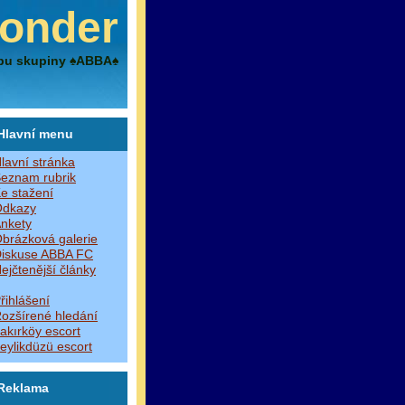
onder
bu skupiny ♠ABBA♠
Hlavní menu
lavní stránka
eznam rubrik
e stažení
dkazy
nkety
brázková galerie
iskuse ABBA FC
ejčtenější články
řihlášení
ozšírené hledání
akırköy escort
eylikdüzü escort
Reklama