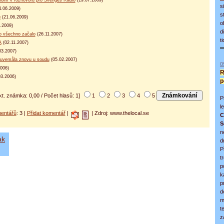
s
.06.2009)
s
u
(21.06.2009)
o
.2009)
d
to všechno začalo
(26.11.2007)
t
A
(02.11.2007)
03.2007)
 Duvemåla znovu u soudu
(05.02.2007)
0
006)
R
3.2006)
p
kt. známka: 0,00 / Počet hlasů: 1]
1
2
3
4
5
P
l
entářů
: 3 |
Přidat komentář
|
| Zdroj: www.thelocal.se
C
S
n
ak
d
P
t
p
k
p
d
m
t
z