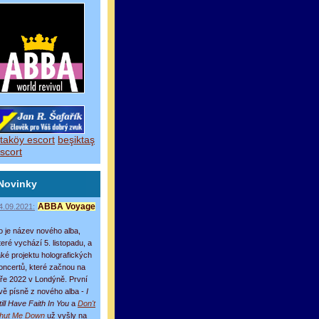
taköy escort
beşiktaş
scort
Novinky
4.09.2021:
ABBA Voyage
o je název nového alba,
teré vychází 5. listopadu, a
aké projektu holografických
oncertů, které začnou na
aře 2022 v Londýně. První
vě písně z nového alba -
I
till Have Faith In You
a
Don't
hut Me Down
už vyšly na