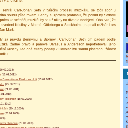
 i v angličtině.
i sehrál Carl-Johan Seth v tvůrčím procesu muzikálu, se točil spor u
ího soudu před rokem. Benny s Björnem prohlásili, že pokud by Sethovi
práva ke scénáři, muzikál by se už nikdy na divadle neobjevil. Oba tvrdí, že
při uvedení Kristiny v Malmö, Göteborgu a Stockholmu, napsali režisér Lars
Jan Mark.
dy za pravdu Bennymu a Björnovi, Carl-Johan Seth tím pádem podle
zikál žádné právo a pánové Ulvaeus a Andersson nepotřebovali jeho
dění Kristiny. Teď obě strany podaly k Odvolacímu soudu písemnou žádost
sudku.
a
e
26.09.2013)
e
(13.03.2012)
ån Duvemåla ve Finsku se blíží
(13.02.2012)
0
nsku
(25.09.2011)
role
(21.02.2011)
T
.04.2010)
k
aily Telegraph
(15.03.2010)
t
.01.2010)
k
sinkách
(20.12.2009)
j
enze
(26.09.2009)
d
2009)
S
pletní obsazení
(20.08.2009)
S
olm v rozhovoru pro Sveriges Radio
(19.07.2009)