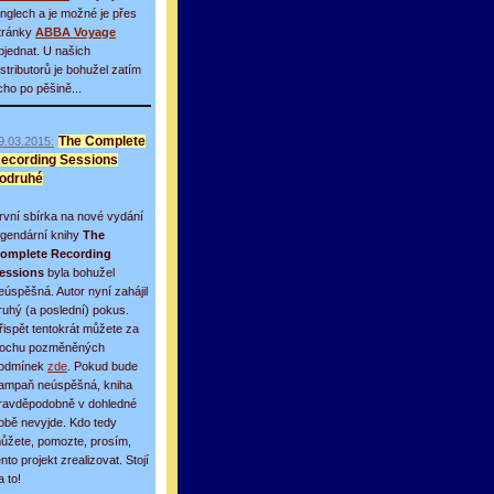
inglech a je možné je přes
tránky
ABBA Voyage
bjednat. U našich
istributorů je bohužel zatím
icho po pěšině...
9.03.2015:
The Complete
ecording Sessions
odruhé
rvní sbírka na nové vydání
egendární knihy
The
omplete Recording
essions
byla bohužel
eúspěšná. Autor nyní zahájil
ruhý (a poslední) pokus.
řispět tentokrát můžete za
rochu pozměněných
odmínek
zde
. Pokud bude
ampaň neúspěšná, kniha
ravděpodobně v dohledné
obě nevyjde. Kdo tedy
ůžete, pomozte, prosím,
ento projekt zrealizovat. Stojí
a to!