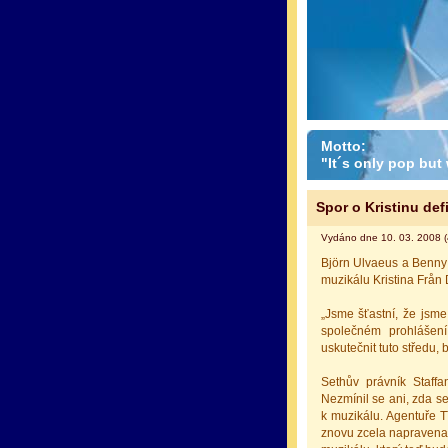
Motto:
"It´s only pop but w
Spor o Kristinu def
Vydáno dne 10. 03. 2008 (
Björn Ulvaeus a Benny
muzikálu Kristina Frå
„Jsme šťastní, že jsme
společném prohlášen
uskutečnit tuto středu, 
Sethův právník Staff
Nezmínil se ani, zda s
k muzikálu. Agentuře T
znovu zcela napravena.