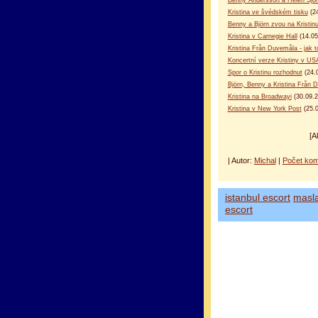
Kristina ve švédském tisku
(24
Benny a Björn zvou na Kristin
Kristina v Carnegie Hall
(14.05
Kristina Från Duvemåla - jak 
Koncertní verze Kristiny v US
Spor o Kristinu rozhodnut
(24.
Björn, Benny a Kristina Från
Kristina na Broadwayi
(30.09.2
Kristina v New York Post
(25.0
[A
| Autor:
Michal
|
Počet kom
istanbul escort
masl
escort