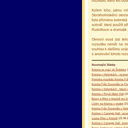
muzikálu, který teď bude
Kolem toho, jakou rol
Stockholmského okresn
byla přiznána autorská 
scénář, který použili 
Rudolfsson a dramatik 
Okresní soud dal teh
rozsudku neměl na mu
souhlas k dalšímu uvá
o anulování tohoto roz
Související články:
Kristina se vrací do Švédska
(
Kristina v Helsinkách - recenz
Premiéra muzikálu Kristina Fr
Kristina Från Duvemåla ve Fi
Kristina v Helsinkách - hlavní 
Kristina v Royal Albert Hall
(23
Benny a Björn o Kristině pro D
Lístky na Kristinu v prodeji
(21
Kristina Från Duvemåla v Hel
Kristina v Carnegie Hall - rec
Louise Pitre o Kristině
(22.09.
Kristina v Carnegie Hall - kom
Benny Andersson a Helen Sjöh