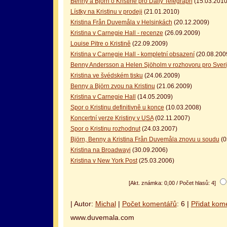
Benny a Björn o Kristině pro Daily Telegraph
(15.03.2010
Lístky na Kristinu v prodeji
(21.01.2010)
Kristina Från Duvemåla v Helsinkách
(20.12.2009)
Kristina v Carnegie Hall - recenze
(26.09.2009)
Louise Pitre o Kristině
(22.09.2009)
Kristina v Carnegie Hall - kompletní obsazení
(20.08.200
Benny Andersson a Helen Sjöholm v rozhovoru pro Sver
Kristina ve švédském tisku
(24.06.2009)
Benny a Björn zvou na Kristinu
(21.06.2009)
Kristina v Carnegie Hall
(14.05.2009)
Spor o Kristinu definitivně u konce
(10.03.2008)
Koncertní verze Kristiny v USA
(02.11.2007)
Spor o Kristinu rozhodnut
(24.03.2007)
Björn, Benny a Kristina Från Duvemåla znovu u soudu
(0
Kristina na Broadwayi
(30.09.2006)
Kristina v New York Post
(25.03.2006)
[Akt. známka: 0,00 / Počet hlasů: 4]
| Autor:
Michal
|
Počet komentářů
: 6 |
Přidat kom
www.duvemala.com