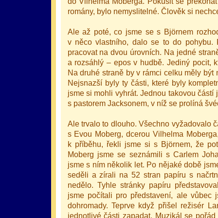
do Vilhelma Moberga. Pokusit se překonat
romány, bylo nemyslitelné. Člověk si nechc
Ale až poté, co jsme se s Björnem rozhod
v něco vlastního, dalo se to do pohybu. 
pracovat na dvou úrovních. Na jedné stran
оформление кредитной карты онлайн альфа банк
альфа банк кредит наличными
a rozsáhlý – epos v hudbě. Jediný pocit, 
Na druhé straně by v rámci celku měly být 
Nejsnazší byly ty části, které byly kompl
jsme si mohli vyhrát. Jednou takovou částí j
s pastorem Jacksonem, v níž se prolíná švéd
Ale trvalo to dlouho. Všechno vyžadovalo č
s Evou Moberg, dcerou Vilhelma Moberga,
k příběhu, řekli jsme si s Björnem, že p
Moberg jsme se seznámili s Carlem Joh
jsme s ním několik let. Po nějaké době jsm
seděli a zírali na 52 stran papíru s načr
nedělo. Tyhle stránky papíru představoval
jsme počítali pro představení, ale vůbec 
dohromady. Teprve když přišel režisér La
jednotlivé části zapadat. Muzikál se pořád