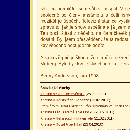
Noc po premiéře jsem vůbec nespal. V de
společně se členy ansámblu a četli jsm
muzikál je úspěch. Televizní stanice vysíl
zprávu to, jak je show úspěšná a já jsem si
Ten pocit štěstí z něčeho, na čem člověk 
dosáhl. Byl jsem přesvědčen, že ta radost 
kdy všechno nepůjde tak dobře.
A samozřejmě je škoda, že nemůžeme vědět,
Moberg. Bylo by skvělé slyšet ho říkat: „Odve
Benny Andersson, jaro 1998
Související články:
Kristina se vrací do Švédska
(26.09.2013)
Kristina v Helsinkách - recenze
(13.03.2012)
Premiéra muzikálu Kristina Från Duvemåla ve Finsku se b
Kristina Från Duvemåla ve Finsku
(25.09.2011)
Kristina v Helsinkách - hlavní role
(21.02.2011)
Kristina v Royal Albert Hall
(23.04.2010)