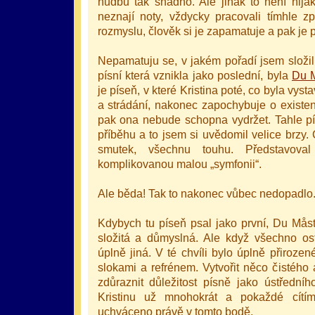
hudbu tak snadno. Ale jinak to není nijak
neznají noty, vždycky pracovali tímhle z
rozmyslu, člověk si je zapamatuje a pak je 
Nepamatuju se, v jakém pořadí jsem složil 
písní která vznikla jako poslední, byla
Du 
je píseň, v které Kristina poté, co byla vy
a strádání, nakonec zapochybuje o existe
pak ona nebude schopna vydržet. Tahle pí
příběhu a to jsem si uvědomil velice brzy.
smutek, všechnu touhu. Představoval
komplikovanou malou „symfonii“.
Ale běda! Tak to nakonec vůbec nedopadlo
Kdybych tu píseň psal jako první, Du Måst
složitá a důmyslná. Ale když všechno ost
úplně jiná. V té chvíli bylo úplně přiroze
slokami a refrénem. Vytvořit něco čistého
zdůraznit důležitost písně jako ústřední
Kristinu už mnohokrát a pokaždé cítí
uchváceno právě v tomto bodě.