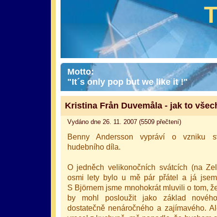
Motto:
"It´s only pop but we like it !"
Kristina Från Duvemåla - jak to vše
Vydáno dne 26. 11. 2007 (5509 přečtení)
Benny Andersson vypráví o vzniku sv
hudebního díla.
O jedněch velikonočních svátcích (na Ze
osmi lety bylo u mě pár přátel a já jsem
S Björnem jsme mnohokrát mluvili o tom, že
by mohl posloužit jako základ nové
dostatečně nenáročného a zajímavého. Ale