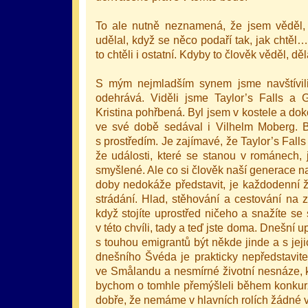
To ale nutně neznamená, že jsem věděl, 
udělal, když se něco podaří tak, jak chtěl
to chtěli i ostatní. Kdyby to člověk věděl, dě
S mým nejmladším synem jsme navštívil
odehrává. Viděli jsme Taylor’s Falls a G
Kristina pohřbená. Byl jsem v kostele a do
ve své době sedával i Vilhelm Moberg. B
s prostředím. Je zajímavé, že Taylor’s Falls
že události, které se stanou v románech,
smyšlené. Ale co si člověk naší generace n
doby nedokáže představit, je každodenní ž
strádání. Hlad, stěhování a cestování na 
když stojíte uprostřed ničeho a snažíte se
v této chvíli, tady a teď jste doma. Dnešní up
s touhou emigrantů být někde jinde a s je
dnešního Švéda je prakticky nepředstavit
ve Smålandu a nesmírné životní nesnáze, kt
bychom o tomhle přemýšleli během konkurzů
dobře, že nemáme v hlavních rolích žádné 