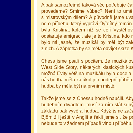
A pak samozřejmě taková věc potřebuje čas.
provedeme? Smíme vůbec? Není to uměle
s mistrovským dílem? A původně jsme uv
ne o příběhu, který vypráví čtyřdílný romá
byla Kristina, kolem níž se celí Vystěhov
odstartuje emigraci, ale je to Kristina, kd
bylo mi jasné, že muzikál by měl být zal
z nich. A zápletka by se měla odvíjet skrze K
Chess jsme psali s pocitem, že muzikálov
West Side Story, některých klasických 
možná Evity většina muzikálů byla docela 
nás hudba měla za úkol jen podepřít příběh, 
hudba by měla být na prvním místě.
Takže jsme se z Chessu hodně naučili. Ab
hudebním divadlem, musí za ním stát silný
základu pak vyvěrá hudba. Když jsme zača
Björn žil ještě v Anglii a řekli jsme si, že
nebude to v žádném případě vinou příběhu.