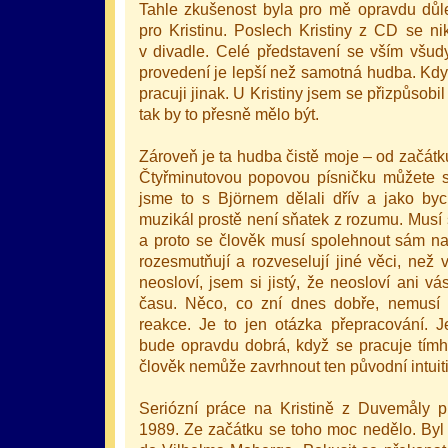
Tahle zkušenost byla pro mě opravdu důle
pro Kristinu. Poslech Kristiny z CD se n
v divadle. Celé představení se vším všudy
provedení je lepší než samotná hudba. Kdy
pracuji jinak. U Kristiny jsem se přizpůsob
tak by to přesně mělo být.
Zároveň je ta hudba čistě moje – od začát
Čtyřminutovou popovou písničku můžete sl
jsme to s Björnem dělali dřív a jako b
muzikál prostě není sňatek z rozumu. Musí
a proto se člověk musí spolehnout sám 
rozesmutňují a rozveselují jiné věci, než
neosloví, jsem si jistý, že neosloví ani vá
času. Něco, co zní dnes dobře, nemusí 
reakce. Je to jen otázka přepracování. 
bude opravdu dobrá, když se pracuje tí
člověk nemůže zavrhnout ten původní intuiti
Seriózní práce na Kristině z Duvemåly 
1989. Ze začátku se toho moc nedělo. Byl t