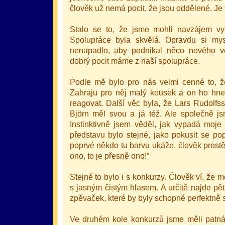
člověk už nemá pocit, že jsou oddělené. Je 
Stalo se to, že jsme mohli navzájem vy
Spolupráce byla skvělá. Opravdu si my
nenapadlo, aby podnikal něco nového v
dobrý pocit máme z naší spolupráce.
Podle mě bylo pro nás velmi cenné to, že
Zahraju pro něj malý kousek a on ho hne
reagovat. Další věc byla, že Lars Rudolfs
Björn měl svou a já též. Ale společně js
Instinktivně jsem věděl, jak vypadá moje 
představu bylo stejné, jako pokusit se p
poprvé někdo tu barvu ukáže, člověk prostě j
ono, to je přesně ono!“
Stejné to bylo i s konkurzy. Člověk ví, že m
s jasným čistým hlasem. A určitě najde pě
zpěvaček, které by byly schopné perfektně si 
Ve druhém kole konkurzů jsme měli patná