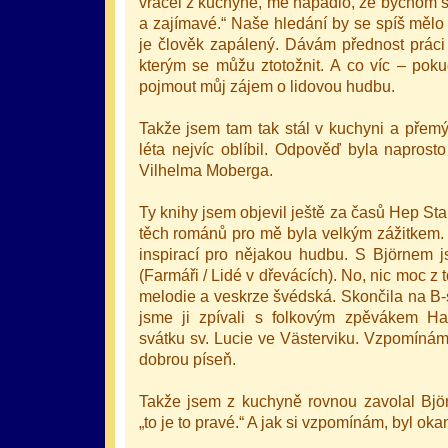
vracel z kuchyně, mě napadlo, že bychom 
a zajímavé.“ Naše hledání by se spíš mělo 
je člověk zapálený. Dávám přednost práci 
kterým se můžu ztotožnit. A co víc – pok
pojmout můj zájem o lidovou hudbu.
Takže jsem tam tak stál v kuchyni a přemýš
léta nejvíc oblíbil. Odpověď byla naprost
Vilhelma Moberga.
Ty knihy jsem objevil ještě za časů Hep Sta
těch románů pro mě byla velkým zážitkem. 
inspirací pro nějakou hudbu. S Björnem j
(Farmáři / Lidé v dřevácích). No, nic moc z
melodie a veskrze švédská. Skončila na B‑
jsme ji zpívali s folkovým zpěvákem H
svátku sv. Lucie ve Västerviku. Vzpomínám 
dobrou píseň.
Takže jsem z kuchyně rovnou zavolal Björn
„to je to pravé.“ A jak si vzpomínám, byl oka