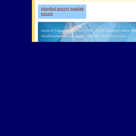
istanbul escort
maslak
escort
Layout by Pa3k modified by Safa © 2006 - Český a slovenský fanklub AB
Vytvořeno prostřednictvím
phpRS
- GNU/GPL redakčního systému.