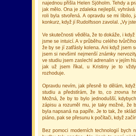
najednou přišla Helen Sjöholm. Tehdy a pr
jak mělo. Ona je zdaleka nejlepší, vyhrává
roli byla stvořená. A opravdu se mi líbilo,
konkurz, když jí Rudolfsson zavolal. „Vy jste 
Ve skutečnosti věděla, že to dokáže, i když m
jsme se intuicí. A v průběhu celého tvůrčíh
že by se jí zatřásly kolena. Ani když jsem 
jsem si nevšiml nejmenší známky nervozity
ve studiu jsem zaslechl adrenalin v jejím hl
jak už jsem říkal, u Kristiny je to vždy
rozhoduje.
Opravdu nevím, jak přesně to dělám, když
studiu a předstírám, že to, co zrovna hr
Možná, že by to bylo jednodušší, kdybyc
zápisu a rozuměl mu, je taky možné, že b
byla napsaná na papíře. Je to tak, že skl
piáno, pak se přesunu k počítači, když zač
Bez pomoci moderních technologií bych 