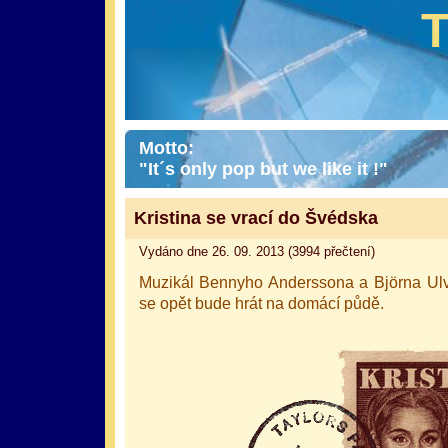
Motto:
"It´s only pop but we like it !"
Kristina se vrací do Švédska
Vydáno dne 26. 09. 2013 (3994 přečtení)
Muzikál Bennyho Anderssona a Björna U
se opět bude hrát na domácí půdě.