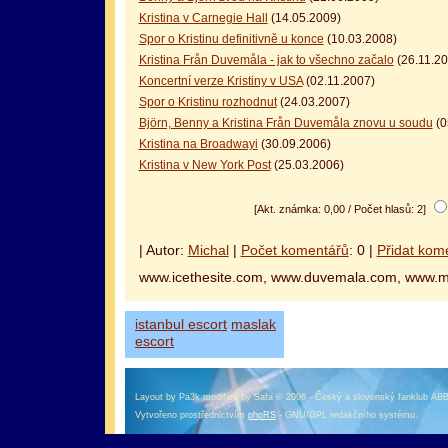
Kristina v Carnegie Hall
(14.05.2009)
Spor o Kristinu definitivně u konce
(10.03.2008)
Kristina Från Duvemåla - jak to všechno začalo
(26.11.20
Koncertní verze Kristiny v USA
(02.11.2007)
Spor o Kristinu rozhodnut
(24.03.2007)
Björn, Benny a Kristina Från Duvemåla znovu u soudu
(0
Kristina na Broadwayi
(30.09.2006)
Kristina v New York Post
(25.03.2006)
[Akt. známka: 0,00 / Počet hlasů: 2]
| Autor:
Michal
|
Počet komentářů
: 0 |
Přidat kom
www.icethesite.com, www.duvemala.com, www.
istanbul escort
maslak
escort
Layout by Pa3k modified by Safa © 2006 - Český a slovenský fanklub AB
Vytvořeno prostřednictvím
phpRS
- GNU/GPL redakčního systému.