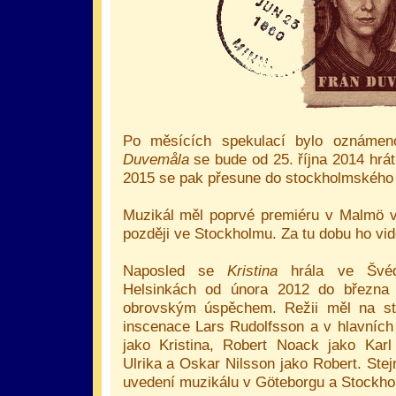
Po měsících spekulací bylo oznáme
Duvemåla
se bude od 25. října 2014 hrá
2015 se pak přesune do stockholmského 
Muzikál měl poprvé premiéru v Malmö v 
později ve Stockholmu. Za tu dobu ho vid
Naposled se
Kristina
hrála ve Švéd
Helsinkách od února 2012 do března
obrovským úspěchem. Režii měl na sta
inscenace Lars Rudolfsson a v hlavních r
jako Kristina, Robert Noack jako Karl
Ulrika a Oskar Nilsson jako Robert. Stej
uvedení muzikálu v Göteborgu a Stockho