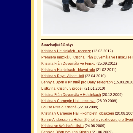
оформление кредитной карты онлайн альфа банк
альфа банк кредит наличными
Související články:
Kristina v Helsinkách - recenze
(13.03.2012)
Premiéra muzikálu Kristina Från Duvemåla ve Finsku se b
Kristina Från Duvemåla ve Finsku
(25.09.2011)
Kristina v Helsinkách - hlavní role
(21.02.2011)
Kristina v Royal Albert Hall
(23.04.2010)
Benny a Björn o Kristině pro Daily Telegraph
(15.03.2010
Lístky na Kristinu v prodeji
(21.01.2010)
Kristina Från Duvemåla v Helsinkách
(20.12.2009)
Kristina v Carnegie Hall - recenze
(26.09.2009)
Louise Pitre o Kristině
(22.09.2009)
Kristina v Carnegie Hall - kompletní obsazení
(20.08.200
Benny Andersson a Helen Sjöholm v rozhovoru pro Sver
Kristina ve švédském tisku
(24.06.2009)
Benny a Björn zvou na Kristinu
(21.06.2009)