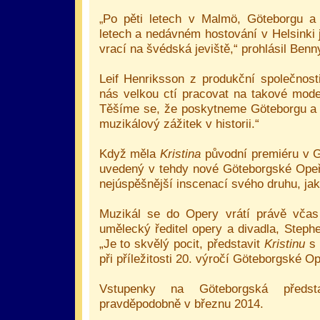
Po pěti letech v Malmö, Göteborgu a
„
letech a nedávném hostování v Helsinki 
vrací na švédská jeviště,“ prohlásil Ben
Leif Henriksson z produkční společnost
nás velkou ctí pracovat na takové mode
Těšíme se, že poskytneme Göteborgu a 
muzikálový zážitek v historii.“
Když měla
Kristina
původní premiéru v G
uvedený v tehdy nové Göteborgské Opeř
nejúspěšnější inscenací svého druhu, jak
Muzikál se do Opery vrátí právě včas
umělecký ředitel opery a divadla, Steph
„Je to skvělý pocit, představit
Kristinu
s 
při příležitosti 20. výročí Göteborgské Op
Vstupenky na Göteborgská předst
pravděpodobně v březnu 2014.